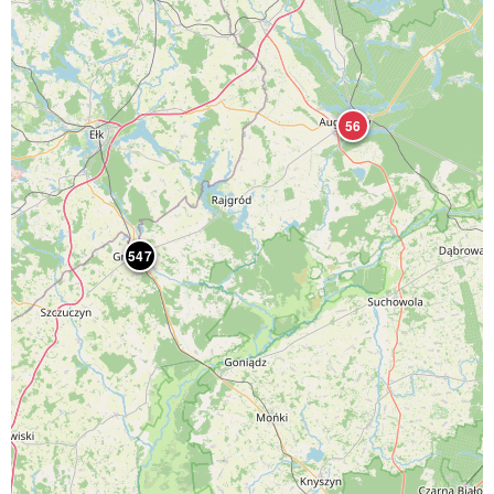
56
547