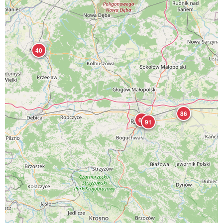
40
86
63
91