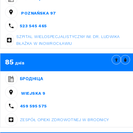
POZNAŃSKA 97
523 545 465
SZPITAL WIELOSPECJALISTYCZNY IM. DR. LUDWIKA
BŁAŻKA W INOWROCŁAWIU
85
днів
БРОДНІЦА
WIEJSKA 9
459 595 575
ZESPÓŁ OPIEKI ZDROWOTNEJ W BRODNICY