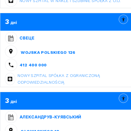
NOWY SZPITAL W NAKLE I SZUBINIE SPÓŁKA Z O.O.
3
дні
СВЕЦЕ
WOJSKA POLSKIEGO 126
412 400 000
NOWY SZPITAL SPÓŁKA Z OGRANICZONĄ
ODPOWIEDZIALNOŚCIĄ
3
дні
АЛЕКСАНДРУВ-КУЯВСЬКИЙ