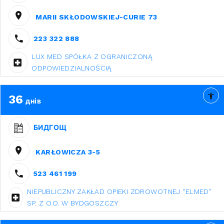
MARII SKŁODOWSKIEJ-CURIE 73
223 322 888
LUX MED SPÓŁKA Z OGRANICZONĄ
ODPOWIEDZIALNOŚCIĄ
36
днів
БИДГОЩ
KARŁOWICZA 3-5
523 461 199
NIEPUBLICZNY ZAKŁAD OPIEKI ZDROWOTNEJ "ELMED"
SP. Z O.O. W BYDGOSZCZY