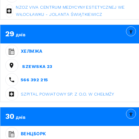
NZOZ VIVA CENTRUM MEDYCYNY ESTETYCZNEJ WE
WŁOCŁAWKU - JOLANTA ŚWIĄTKIEWICZ
29
днів
ХЕЛМЖА
SZEWSKA 23
566 392 215
SZPITAL POWIATOWY SP. Z O.O. W CHEŁMŻY
30
днів
ВЕНЦБОРК