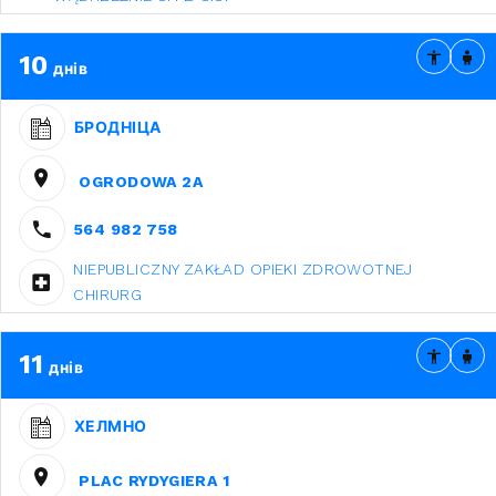
10
днів
БРОДНІЦА
OGRODOWA 2A
564 982 758
NIEPUBLICZNY ZAKŁAD OPIEKI ZDROWOTNEJ
CHIRURG
11
днів
ХЕЛМНО
PLAC RYDYGIERA 1