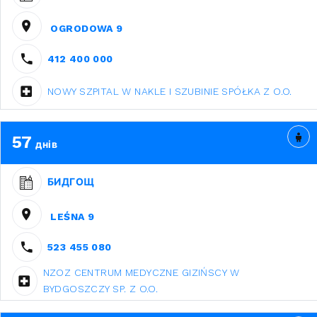
OGRODOWA 9
412 400 000
NOWY SZPITAL W NAKLE I SZUBINIE SPÓŁKA Z O.O.
57
днів
БИДГОЩ
LEŚNA 9
523 455 080
NZOZ CENTRUM MEDYCZNE GIZIŃSCY W
BYDGOSZCZY SP. Z O.O.