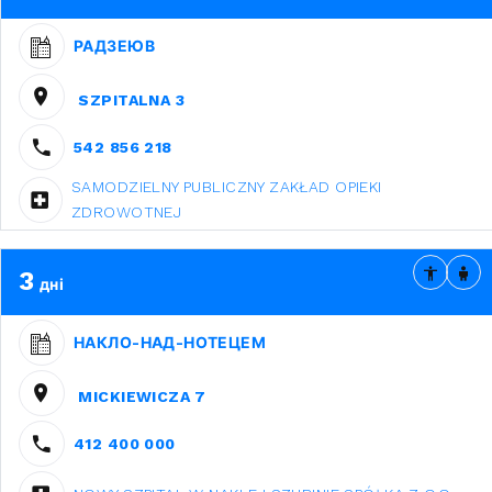
РАДЗЕЮВ
SZPITALNA 3
542 856 218
SAMODZIELNY PUBLICZNY ZAKŁAD OPIEKI
ZDROWOTNEJ
3
дні
НАКЛО-НАД-НОТЕЦЕМ
MICKIEWICZA 7
412 400 000