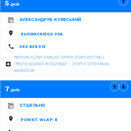
5
днів
АЛЕКСАНДРУВ-КУЯВСЬКИЙ
SŁOWACKIEGO 20A
542 828 512
NIEPUBLICZNY ZAKŁAD OPIEKI ZDROWOTNEJ
"PRZYCHODNIA RODZINNA" - EDYTA STEFANIAK-
MANSOUR
7
днів
СТШЕЛЬНО
POWST. WLKP. 8