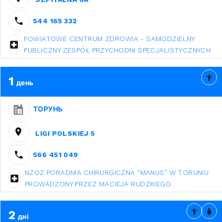
544 165 332
POWIATOWE CENTRUM ZDROWIA - SAMODZIELNY
PUBLICZNY ZESPÓŁ PRZYCHODNI SPECJALISTYCZNYCH
1
день
ТОРУНЬ
LIGI POLSKIEJ 5
566 451 049
NZOZ PORADNIA CHIRURGICZNA "MANUS" W TORUNIU
PROWADZONY PRZEZ MACIEJA RUDZKIEGO
2
дні