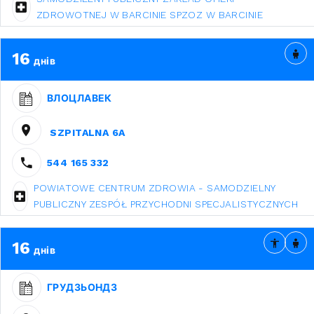
ZDROWOTNEJ W BARCINIE SPZOZ W BARCINIE
16
днів
ВЛОЦЛАВЕК
SZPITALNA 6A
544 165 332
POWIATOWE CENTRUM ZDROWIA - SAMODZIELNY
PUBLICZNY ZESPÓŁ PRZYCHODNI SPECJALISTYCZNYCH
16
днів
ГРУДЗЬОНДЗ