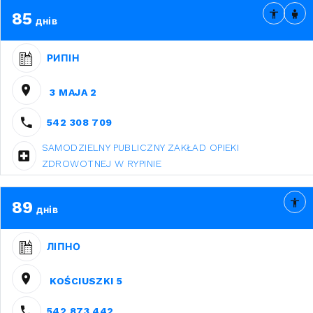
85
днів
РИПІН
3 MAJA 2
542 308 709
SAMODZIELNY PUBLICZNY ZAKŁAD OPIEKI
ZDROWOTNEJ W RYPINIE
89
днів
ЛІПНО
KOŚCIUSZKI 5
542 873 442