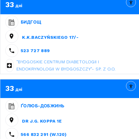
33
дні
БИДГОЩ
K.K.BACZYŃSKIEGO 17/-
523 727 889
"BYDGOSKIE CENTRUM DIABETOLOGII I
ENDOKRYNOLOGII W BYDGOSZCZY"- SP. Z O.O.
33
дні
ҐОЛЮБ-ДОБЖИНЬ
DR J.G. KOPPA 1E
566 832 291 (W.120)