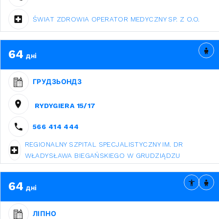
ŚWIAT ZDROWIA OPERATOR MEDYCZNY SP. Z O.O.
64
дні
ГРУДЗЬОНДЗ
RYDYGIERA 15/17
566 414 444
REGIONALNY SZPITAL SPECJALISTYCZNY IM. DR
WŁADYSŁAWA BIEGAŃSKIEGO W GRUDZIĄDZU
64
дні
ЛІПНО