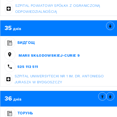
SZPITAL POWIATOWY SPÓŁKA Z OGRANICZONĄ
ODPOWIEDZIALNOŚCIĄ
35
днів
БИДГОЩ
MARII SKŁODOWSKIEJ-CURIE 9
525 112 511
SZPITAL UNIWERSYTECKI NR 1 IM. DR. ANTONIEGO
JURASZA W BYDGOSZCZY
36
днів
ТОРУНЬ