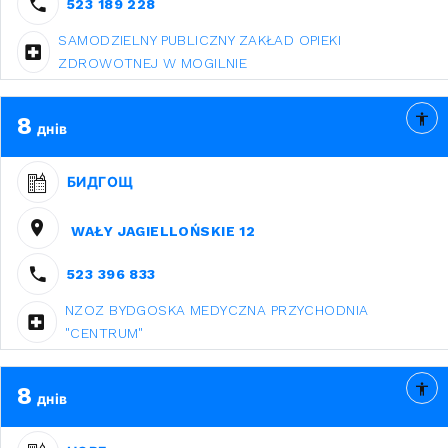
523 189 228
SAMODZIELNY PUBLICZNY ZAKŁAD OPIEKI
ZDROWOTNEJ W MOGILNIE
8
днів
БИДГОЩ
WAŁY JAGIELLOŃSKIE 12
523 396 833
NZOZ BYDGOSKA MEDYCZNA PRZYCHODNIA
"CENTRUM"
8
днів