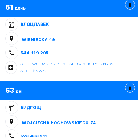
61
день
ВЛОЦЛАВЕК
WIENIECKA 49
544 129 205
WOJEWÓDZKI SZPITAL SPECJALISTYCZNY WE
WŁOCŁAWKU
63
дні
БИДГОЩ
WOJCIECHA ŁOCHOWSKIEGO 7A
523 433 211