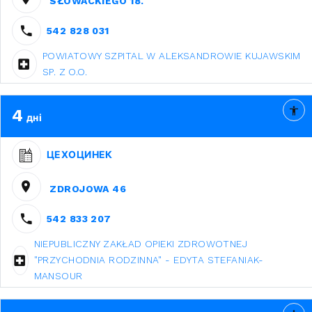
SŁOWACKIEGO 18.
542 828 031
POWIATOWY SZPITAL W ALEKSANDROWIE KUJAWSKIM
SP. Z O.O.
4
дні
ЦЕХОЦИНЕК
ZDROJOWA 46
542 833 207
NIEPUBLICZNY ZAKŁAD OPIEKI ZDROWOTNEJ
"PRZYCHODNIA RODZINNA" - EDYTA STEFANIAK-
MANSOUR