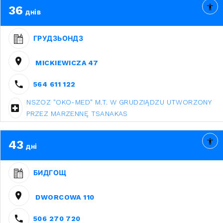
36
днів
ГРУДЗЬОНДЗ
MICKIEWICZA 47
564 611 122
NSZOZ "OKO-MED" M.T. W GRUDZIĄDZU UTWORZONY
PRZEZ MARZENNĘ TSANAKAS
43
дні
БИДГОЩ
DWORCOWA 110
506 270 720