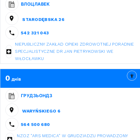
ВЛОЦЛАВЕК
STARODĘBSKA 26
542 321 043
NIEPUBLICZNY ZAKŁAD OPIEKI ZDROWOTNEJ PORADNIE
SPECJALISTYCZNE DR JAN PIETRYKOWSKI WE
WŁOCŁAWKU
0
днів
ГРУДЗЬОНДЗ
WARYŃSKIEGO 6
564 500 680
NZOZ "ARS MEDICA" W GRUDZIADZU PROWADZONY