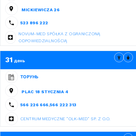
MICKIEWICZA 26
523 896 222
NOVUM-MED SPÓŁKA Z OGRANICZONĄ
ODPOWIEDZIALNOŚCIĄ
31
день
ТОРУНЬ
PLAC 18 STYCZNIA 4
566 226 666
,
566 222 313
CENTRUM MEDYCZNE "OLK-MED" SP. Z O.O.