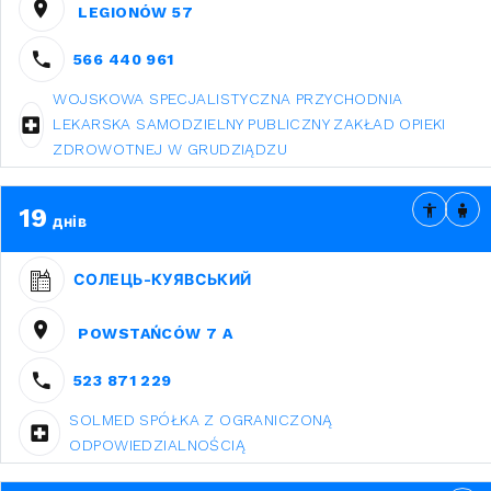
LEGIONÓW 57
566 440 961
WOJSKOWA SPECJALISTYCZNA PRZYCHODNIA
LEKARSKA SAMODZIELNY PUBLICZNY ZAKŁAD OPIEKI
ZDROWOTNEJ W GRUDZIĄDZU
19
днів
СОЛЕЦЬ-КУЯВСЬКИЙ
POWSTAŃCÓW 7 A
523 871 229
SOLMED SPÓŁKA Z OGRANICZONĄ
ODPOWIEDZIALNOŚCIĄ