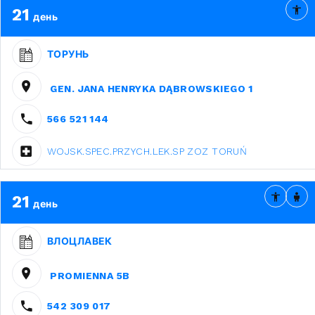
21
день
ТОРУНЬ
GEN. JANA HENRYKA DĄBROWSKIEGO 1
566 521 144
WOJSK.SPEC.PRZYCH.LEK.SP ZOZ TORUŃ
21
день
ВЛОЦЛАВЕК
PROMIENNA 5B
542 309 017