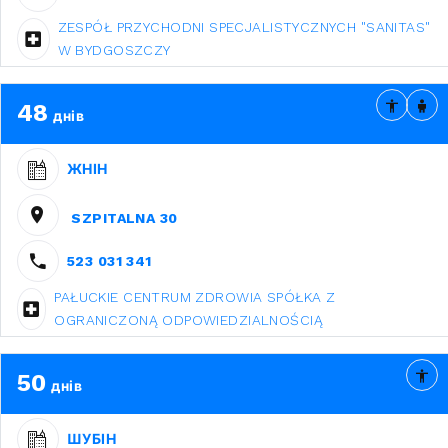
ZESPÓŁ PRZYCHODNI SPECJALISTYCZNYCH "SANITAS"
W BYDGOSZCZY
48
днів
ЖНІН
SZPITALNA 30
523 031 341
PAŁUCKIE CENTRUM ZDROWIA SPÓŁKA Z
OGRANICZONĄ ODPOWIEDZIALNOŚCIĄ
50
днів
ШУБІН