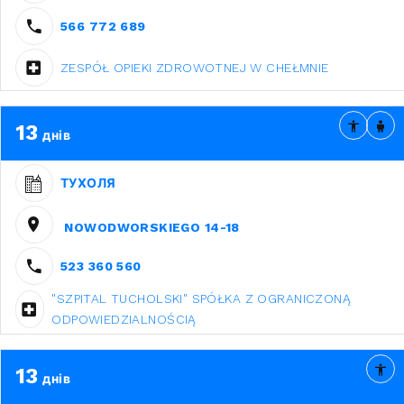
566 772 689
ZESPÓŁ OPIEKI ZDROWOTNEJ W CHEŁMNIE
13
днів
ТУХОЛЯ
NOWODWORSKIEGO 14-18
523 360 560
"SZPITAL TUCHOLSKI" SPÓŁKA Z OGRANICZONĄ
ODPOWIEDZIALNOŚCIĄ
13
днів