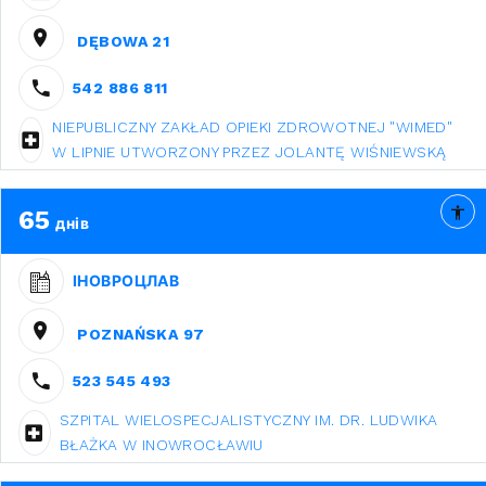
DĘBOWA 21
542 886 811
NIEPUBLICZNY ZAKŁAD OPIEKI ZDROWOTNEJ "WIMED"
W LIPNIE UTWORZONY PRZEZ JOLANTĘ WIŚNIEWSKĄ
65
днів
ІНОВРОЦЛАВ
POZNAŃSKA 97
523 545 493
SZPITAL WIELOSPECJALISTYCZNY IM. DR. LUDWIKA
BŁAŻKA W INOWROCŁAWIU