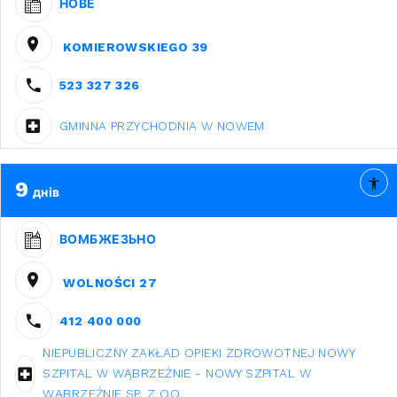
НОВЕ
KOMIEROWSKIEGO 39
523 327 326
GMINNA PRZYCHODNIA W NOWEM
9
днів
ВОМБЖЕЗЬНО
WOLNOŚCI 27
412 400 000
NIEPUBLICZNY ZAKŁAD OPIEKI ZDROWOTNEJ NOWY
SZPITAL W WĄBRZEŹNIE - NOWY SZPITAL W
WĄBRZEŹNIE SP. Z O.O.