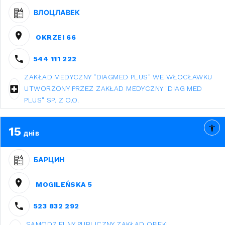
ВЛОЦЛАВЕК
OKRZEI 66
544 111 222
ZAKŁAD MEDYCZNY "DIAGMED PLUS" WE WŁOCŁAWKU
UTWORZONY PRZEZ ZAKŁAD MEDYCZNY "DIAG MED
PLUS" SP. Z O.O.
15
днів
БАРЦИН
MOGILEŃSKA 5
523 832 292
SAMODZIELNY PUBLICZNY ZAKŁAD OPIEKI