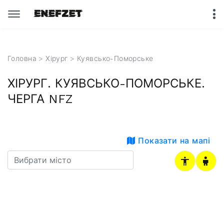
Головна
>
Хірург
>
Куявсько-Поморське
ХІРУРГ. КУЯВСЬКО-ПОМОРСЬКЕ.
ЧЕРГА NFZ
Показати на мапі