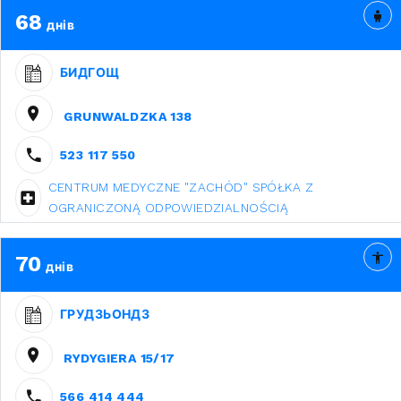
68
днів
БИДГОЩ
GRUNWALDZKA 138
523 117 550
CENTRUM MEDYCZNE "ZACHÓD" SPÓŁKA Z
OGRANICZONĄ ODPOWIEDZIALNOŚCIĄ
70
днів
ГРУДЗЬОНДЗ
RYDYGIERA 15/17
566 414 444