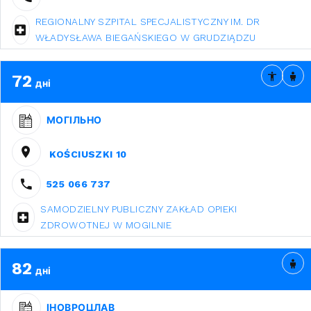
REGIONALNY SZPITAL SPECJALISTYCZNY IM. DR
WŁADYSŁAWA BIEGAŃSKIEGO W GRUDZIĄDZU
72
дні
МОГІЛЬНО
KOŚCIUSZKI 10
525 066 737
SAMODZIELNY PUBLICZNY ZAKŁAD OPIEKI
ZDROWOTNEJ W MOGILNIE
82
дні
ІНОВРОЦЛАВ