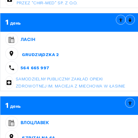
PRZEZ "CHIR-MED" SP. Z O.O.
1
день
ЛАСІН
GRUDZIĄDZKA 2
564 665 997
SAMODZIELNY PUBLICZNY ZAKŁAD OPIEKI
ZDROWOTNEJ IM. MACIEJA Z MIECHOWA W ŁASINIE
1
день
ВЛОЦЛАВЕК
SZPITALNA 6A