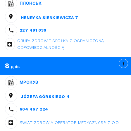
ПЛОНСЬК
HENRYKA SIENKIEWICZA 7
227 491 030
GRUPA ZDROWIE SPÓŁKA Z OGRANICZONĄ
ODPOWIEDZIALNOŚCIĄ
8
днів
МРОКУВ
JÓZEFA GÓRSKIEGO 4
604 467 224
ŚWIAT ZDROWIA OPERATOR MEDYCZNY SP. Z O.O