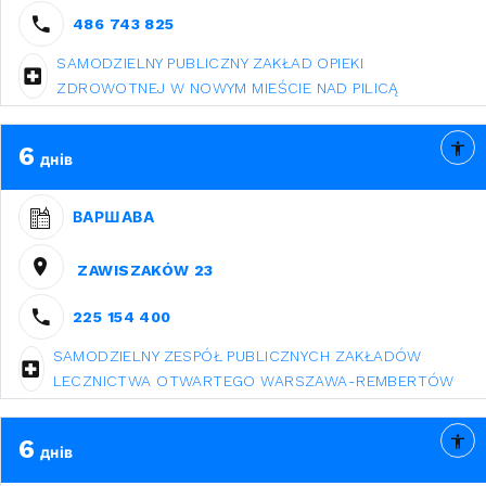
486 743 825
SAMODZIELNY PUBLICZNY ZAKŁAD OPIEKI
ZDROWOTNEJ W NOWYM MIEŚCIE NAD PILICĄ
6
днів
ВАРШАВА
ZAWISZAKÓW 23
225 154 400
SAMODZIELNY ZESPÓŁ PUBLICZNYCH ZAKŁADÓW
LECZNICTWA OTWARTEGO WARSZAWA-REMBERTÓW
6
днів