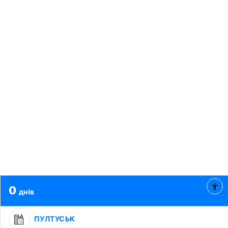
0
днів
ПУЛТУСЬК