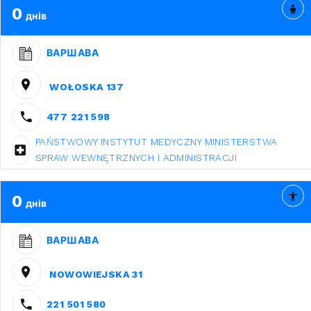
0
днів
ВАРШАВА
WOŁOSKA 137
477 221 598
PAŃSTWOWY INSTYTUT MEDYCZNY MINISTERSTWA
SPRAW WEWNĘTRZNYCH I ADMINISTRACJI
0
днів
ВАРШАВА
NOWOWIEJSKA 31
221 501 580