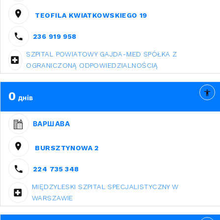
TEOFILA KWIATKOWSKIEGO 19
236 919 958
SZPITAL POWIATOWY GAJDA-MED SPÓŁKA Z
OGRANICZONĄ ODPOWIEDZIALNOŚCIĄ
0
днів
ВАРШАВА
BURSZTYNOWA 2
224 735 348
MIĘDZYLESKI SZPITAL SPECJALISTYCZNY W
WARSZAWIE