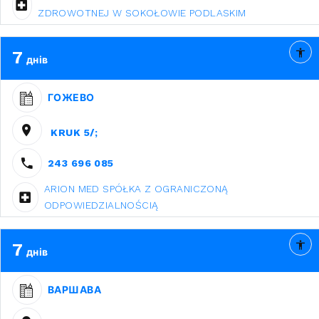
ZDROWOTNEJ W SOKOŁOWIE PODLASKIM
7
днів
ГОЖЕВО
KRUK 5/;
243 696 085
ARION MED SPÓŁKA Z OGRANICZONĄ
ODPOWIEDZIALNOŚCIĄ
7
днів
ВАРШАВА