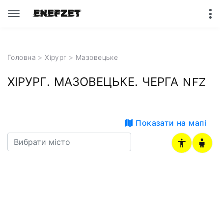
Головна
>
Хірург
>
Мазовецьке
ХІРУРГ. МАЗОВЕЦЬКЕ. ЧЕРГА NFZ
Показати на мапі