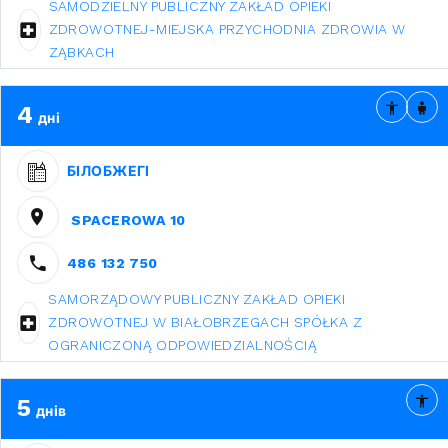
SAMODZIELNY PUBLICZNY ZAKŁAD OPIEKI
ZDROWOTNEJ-MIEJSKA PRZYCHODNIA ZDROWIA W
ZĄBKACH
4
дні
БІЛОБЖЕГІ
SPACEROWA 10
486 132 750
SAMORZĄDOWY PUBLICZNY ZAKŁAD OPIEKI
ZDROWOTNEJ W BIAŁOBRZEGACH SPÓŁKA Z
OGRANICZONĄ ODPOWIEDZIALNOŚCIĄ
5
днів