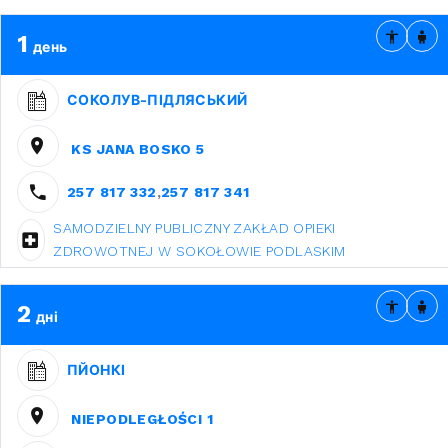
1
день
СОКОЛУВ-ПІДЛЯСЬКИЙ
KS JANA BOSKO 5
257 817 332
,
257 817 341
SAMODZIELNY PUBLICZNY ZAKŁAD OPIEKI
ZDROWOTNEJ W SOKOŁOWIE PODLASKIM
2
дні
ПЙОНКІ
NIEPODLEGŁOŚCI 1