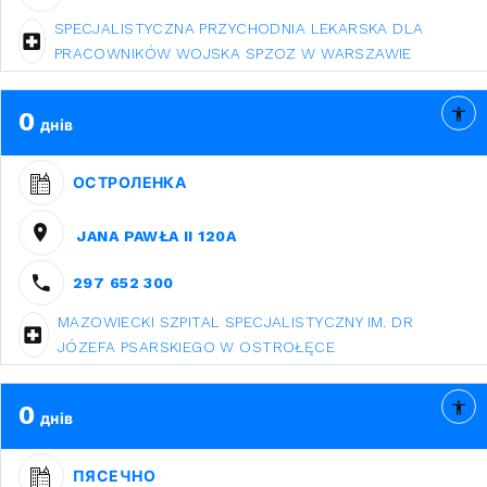
SPECJALISTYCZNA PRZYCHODNIA LEKARSKA DLA
PRACOWNIKÓW WOJSKA SPZOZ W WARSZAWIE
0
днів
ОСТРОЛЕНКА
JANA PAWŁA II 120A
297 652 300
MAZOWIECKI SZPITAL SPECJALISTYCZNY IM. DR
JÓZEFA PSARSKIEGO W OSTROŁĘCE
0
днів
ПЯСЕЧНО