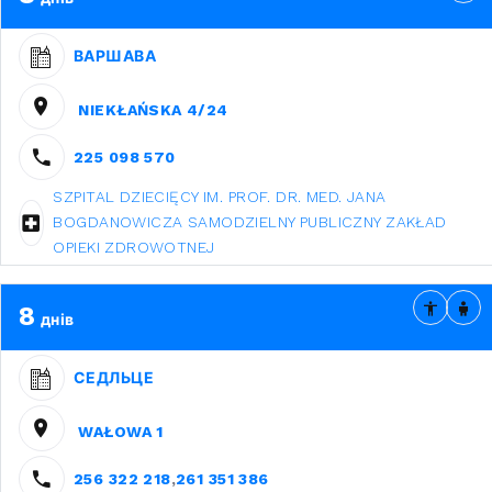
ВАРШАВА
NIEKŁAŃSKA 4/24
225 098 570
SZPITAL DZIECIĘCY IM. PROF. DR. MED. JANA
BOGDANOWICZA SAMODZIELNY PUBLICZNY ZAKŁAD
OPIEKI ZDROWOTNEJ
8
днів
СЕДЛЬЦЕ
WAŁOWA 1
256 322 218
,
261 351 386