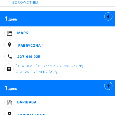
ZDROWOTNEJ
1
день
МАРКІ
FABRYCZNA 1
227 619 035
" ESCULAP " SPÓŁKA Z OGRANICZONĄ
ODPOWIEDZIALNOŚCIĄ.
1
день
ВАРШАВА
ROENTGENA 5