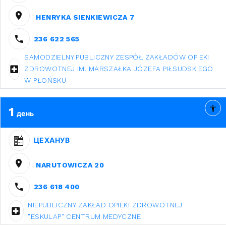
HENRYKA SIENKIEWICZA 7
236 622 565
SAMODZIELNY PUBLICZNY ZESPÓŁ ZAKŁADÓW OPIEKI
ZDROWOTNEJ IM. MARSZAŁKA JÓZEFA PIŁSUDSKIEGO
W PŁOŃSKU
1
день
ЦЕХАНУВ
NARUTOWICZA 20
236 618 400
NIEPUBLICZNY ZAKŁAD OPIEKI ZDROWOTNEJ
"ESKULAP" CENTRUM MEDYCZNE