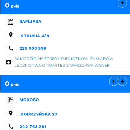
0
днів
ВАРШАВА
STRUSIA 4/8
225 900 999
SAMODZIELNY ZESPÓŁ PUBLICZNYCH ZAKŁADÓW
LECZNICTWA OTWARTEGO WARSZAWA WAWER
0
днів
МОХОВО
DOBRZYŃSKA 23
242 763 291