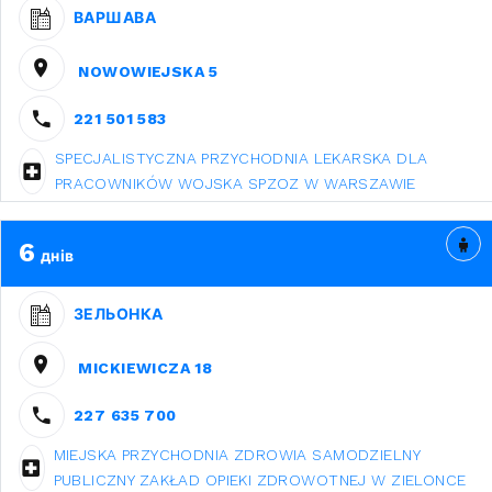
ВАРШАВА
NOWOWIEJSKA 5
221 501 583
SPECJALISTYCZNA PRZYCHODNIA LEKARSKA DLA
PRACOWNIKÓW WOJSKA SPZOZ W WARSZAWIE
6
днів
ЗЕЛЬОНКА
MICKIEWICZA 18
227 635 700
MIEJSKA PRZYCHODNIA ZDROWIA SAMODZIELNY
PUBLICZNY ZAKŁAD OPIEKI ZDROWOTNEJ W ZIELONCE