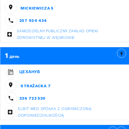
MICKIEWICZA 5
257 924 434
SAMODZIELNY PUBLICZNY ZAKŁAD OPIEKI
ZDROWOTNEJ W WĘGROWIE
1
день
ЦЕХАНУВ
STRAŻACKA 7
236 723 530
ELBIT MED SPÓŁKA Z OGRANICZONĄ
ODPOWIEDZIALNOŚCIĄ