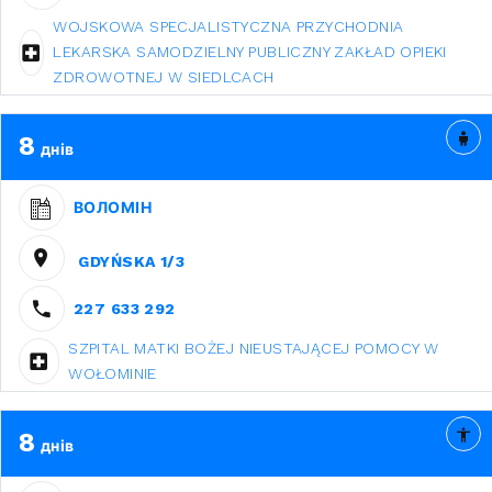
WOJSKOWA SPECJALISTYCZNA PRZYCHODNIA
LEKARSKA SAMODZIELNY PUBLICZNY ZAKŁAD OPIEKI
ZDROWOTNEJ W SIEDLCACH
8
днів
ВОЛОМІН
GDYŃSKA 1/3
227 633 292
SZPITAL MATKI BOŻEJ NIEUSTAJĄCEJ POMOCY W
WOŁOMINIE
8
днів