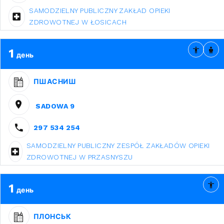
SAMODZIELNY PUBLICZNY ZAKŁAD OPIEKI
ZDROWOTNEJ W ŁOSICACH
1
день
ПШАСНИШ
SADOWA 9
297 534 254
SAMODZIELNY PUBLICZNY ZESPÓŁ ZAKŁADÓW OPIEKI
ZDROWOTNEJ W PRZASNYSZU
1
день
ПЛОНСЬК