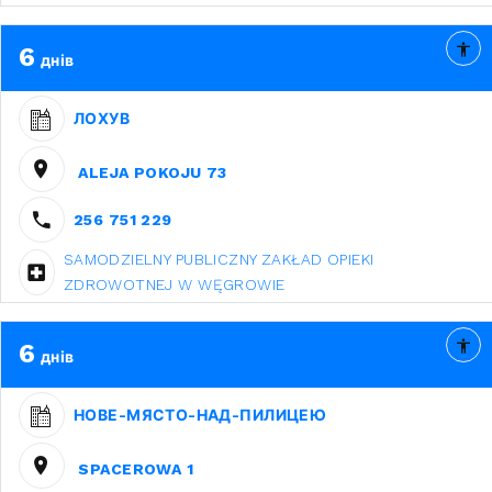
6
днів
ЛОХУВ
ALEJA POKOJU 73
256 751 229
SAMODZIELNY PUBLICZNY ZAKŁAD OPIEKI
ZDROWOTNEJ W WĘGROWIE
6
днів
НОВЕ-МЯСТО-НАД-ПИЛИЦЕЮ
SPACEROWA 1