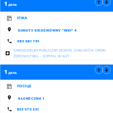
1
день
ІЛЖА
DANUTY SIEDZIKÓWNY "INKI" 4
483 681 791
SAMODZIELNY PUBLICZNY ZESPÓŁ ZAKŁADÓW OPIEKI
ZDROWOTNEJ - SZPITAL W IŁŻY
1
день
ЛОСІЦЕ
SŁONECZNA 1
833 573 231