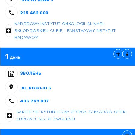
225 462 000
NARODOWY INSTYTUT ONKOLOGII IM. MARII
SKŁODOWSKIEJ-CURIE - PAŃSTWOWY INSTYTUT
BADAWCZY
1
день
ЗВОЛЕНЬ
AL.POKOJU 5
486 762 037
SAMODZIELNY PUBLICZNY ZESPÓŁ ZAKŁADÓW OPIEKI
ZDROWOTNEJ W ZWOLENIU