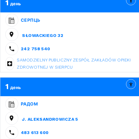
1
день
СЕРПЦЬ
SŁOWACKIEGO 32
242 758 540
SAMODZIELNY PUBLICZNY ZESPÓŁ ZAKŁADÓW OPIEKI
ZDROWOTNEJ W SIERPCU
1
день
РАДОМ
J. ALEKSANDROWICZA 5
483 613 600