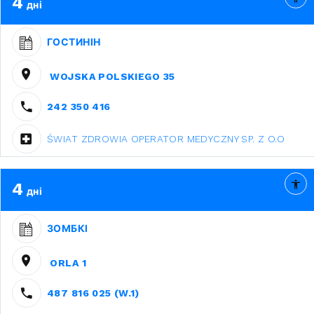
4
дні
ГОСТИНІН
WOJSKA POLSKIEGO 35
242 350 416
ŚWIAT ZDROWIA OPERATOR MEDYCZNY SP. Z O.O
4
дні
ЗОМБКІ
ORLA 1
487 816 025 (W.1)