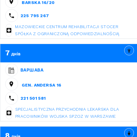
BARSKA 16/20
225 795 267
MAZOWIECKIE CENTRUM REHABILITACJI STOCER
SPÓŁKA Z OGRANICZONĄ ODPOWIEDZIALNOŚCIĄ
7
днів
ВАРШАВА
GEN. ANDERSA 16
221 501 581
SPECJALISTYCZNA PRZYCHODNIA LEKARSKA DLA
PRACOWNIKÓW WOJSKA SPZOZ W WARSZAWIE
8
днів