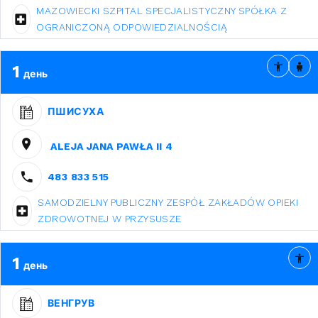
MAZOWIECKI SZPITAL SPECJALISTYCZNY SPÓŁKA Z
OGRANICZONĄ ODPOWIEDZIALNOŚCIĄ
1
день
ПШИСУХА
ALEJA JANA PAWŁA II 4
483 833 515
SAMODZIELNY PUBLICZNY ZESPÓŁ ZAKŁADÓW OPIEKI
ZDROWOTNEJ W PRZYSUSZE
1
день
ВЕНГРУВ