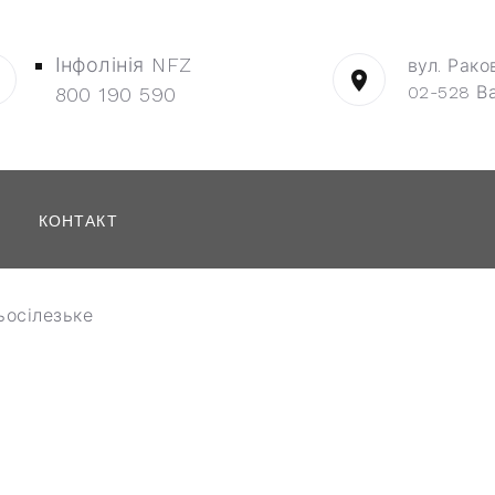
Інфолінія NFZ
вул. Рако
02-528 В
800 190 590
КОНТАКТ
осілезьке