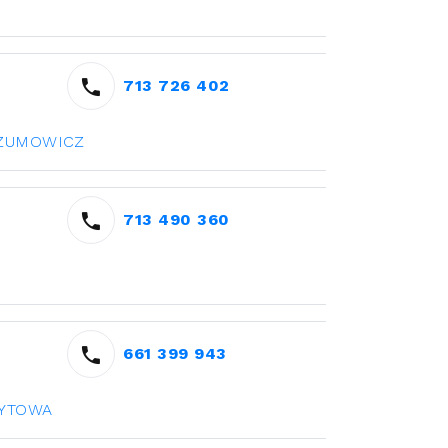
713 726 402
SZUMOWICZ
713 490 360
661 399 943
DYTOWA