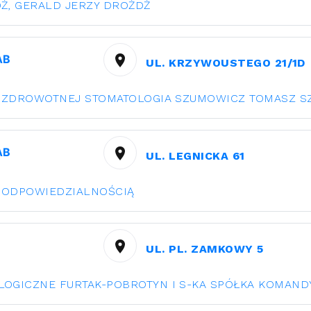
Ż, GERALD JERZY DROŻDŻ
АВ
UL. KRZYWOUSTEGO 21/1D
KI ZDROWOTNEJ STOMATOLOGIA SZUMOWICZ TOMASZ 
АВ
UL. LEGNICKA 61
 ODPOWIEDZIALNOŚCIĄ
UL. PL. ZAMKOWY 5
LOGICZNE FURTAK-POBROTYN I S-KA SPÓŁKA KOMAN