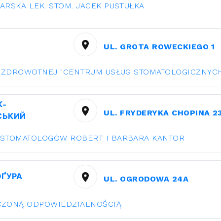
ARSKA LEK. STOM. JACEK PUSTUŁKA
UL. GROTA ROWECKIEGO 1
I ZDROWOTNEJ "CENTRUM USŁUG STOMATOLOGICZNYC
К-
UL. FRYDERYKA CHOPINA 2
СЬКИЙ
 STOMATOLOGÓW ROBERT I BARBARA KANTOR
ҐУРА
UL. OGRODOWA 24A
CZONĄ ODPOWIEDZIALNOŚCIĄ