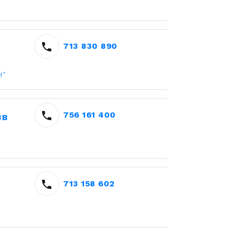
713 830 890
H"
756 161 400
3B
713 158 602