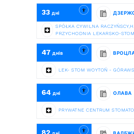
33
дні
ДЗЕРЖ
SPÓŁKA CYWILNA RACZYŃSCY,H
PRZYCHODNIA LEKARSKO-STO
47
днів
ВРОЦЛ
LEK- STOM WOYTOŃ - GÓRAW
64
дні
ОЛАВА
PRYWATNE CENTRUM STOMAT
82
дні
ВАЛБЖ