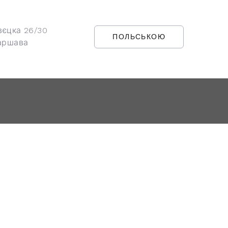
вєцка 26/30
ПОЛЬСЬКОЮ
аршава