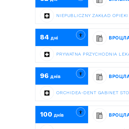
NIEPUBLICZNY ZAKŁAD OPIEKI
84
дні
ВРОЦЛ
PRYWATNA PRZYCHODNIA LEK
96
днів
ВРОЦЛ
ORCHIDEA-DENT GABINET STO
100
днів
ВРОЦЛ