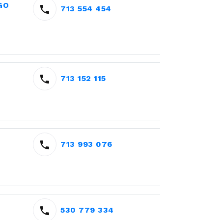
GO
713 554 454
713 152 115
713 993 076
530 779 334