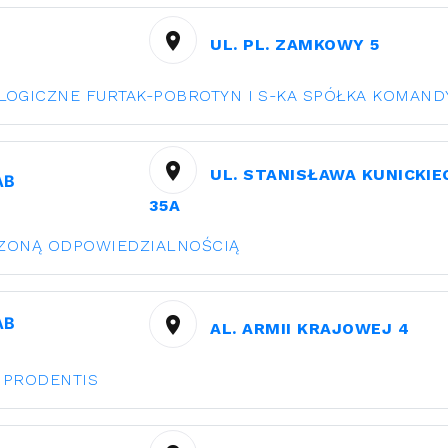
UL. PL. ZAMKOWY 5
LOGICZNE FURTAK-POBROTYN I S-KA SPÓŁKA KOMAN
UL. STANISŁAWA KUNICKIE
АВ
35A
CZONĄ ODPOWIEDZIALNOŚCIĄ
АВ
AL. ARMII KRAJOWEJ 4
 PRODENTIS