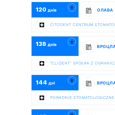
120
днів
ОЛАВА
CITODENT CENTRUM STOMATO
138
днів
ВРОЦЛ
"CLIDENT" SPÓŁKA Z OGRANI
144
дні
ВРОЦЛ
PORADNIE STOMATOLOGICZNE