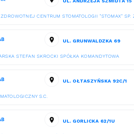
UL. ANDRZEJA SZMIDTA 15
 ZDROWOTNEJ CENTRUM STOMATOLOGII "STOMAX" SP. Z
АВ
UL. GRUNWALDZKA 69
ARSKA STEFAN SKROCKI SPÓŁKA KOMANDYTOWA
АВ
UL. OŁTASZYŃSKA 92C/1
MATOLOGICZNY S.C.
АВ
UL. GORLICKA 62/1U