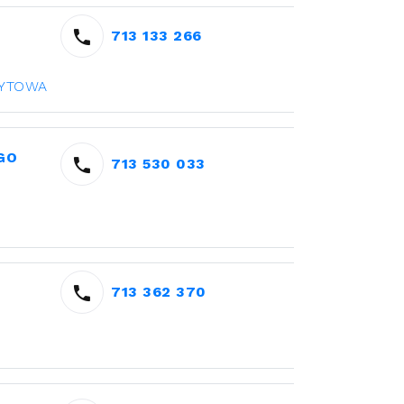
713 133 266
DYTOWA
GO
713 530 033
713 362 370