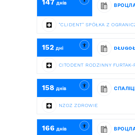
147
днів
ВРОЦЛ
"CLIDENT" SPÓŁKA Z OGRANI
152
дні
DŁUGO
CITODENT RODZINNY FURTAK-
158
днів
СПАЛІЦ
NZOZ ZDROWIE
166
днів
ВРОЦЛ