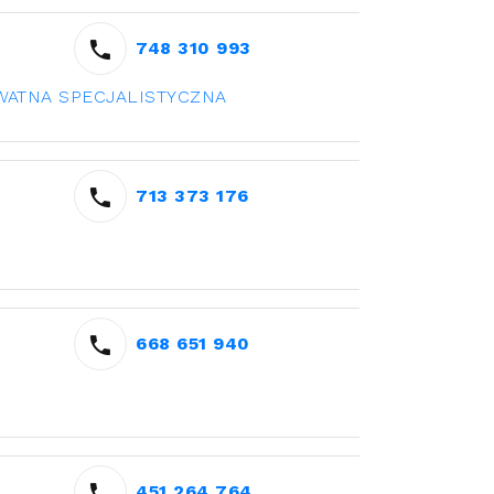
748 310 993
WATNA SPECJALISTYCZNA
713 373 176
668 651 940
451 264 764