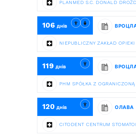
PLANMED S.C. DONALD DROŻD
106
днів
ВРОЦЛ
NIEPUBLICZNY ZAKŁAD OPIE
119
днів
ВРОЦЛ
PHM SPÓŁKA Z OGRANICZONĄ
120
днів
ОЛАВА
CITODENT CENTRUM STOMATO