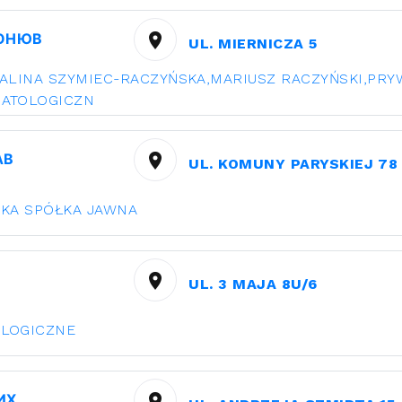
ОНЮВ
UL. MIERNICZA 5
ALINA SZYMIEC-RACZYŃSKA,MARIUSZ RACZYŃSKI,PRY
MATOLOGICZN
АВ
UL. KOMUNY PARYSKIEJ 78
SKA SPÓŁKA JAWNA
UL. 3 MAJA 8U/6
OLOGICZNE
ИХ