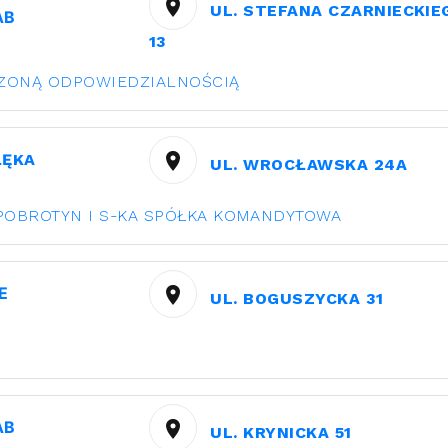
UL. STEFANA CZARNIECKIE
АВ
13
CZONĄ ODPOWIEDZIALNOŚCIĄ
ŁĘKA
UL. WROCŁAWSKA 24A
POBROTYN I S-KA SPÓŁKA KOMANDYTOWA
Е
UL. BOGUSZYCKA 31
АВ
UL. KRYNICKA 51