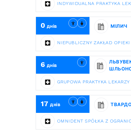
INDYWIDUALNA PRAKTYKA LEK
0
днів
МІЛИЧ
NIEPUBLICZNY ZAKŁAD OPIEK
ЛЬВУВЕ
6
днів
ШЛЬОН
GRUPOWA PRAKTYKA LEKARZY
17
днів
ТВАРДО
OMNIDENT SPÓŁKA Z OGRANI