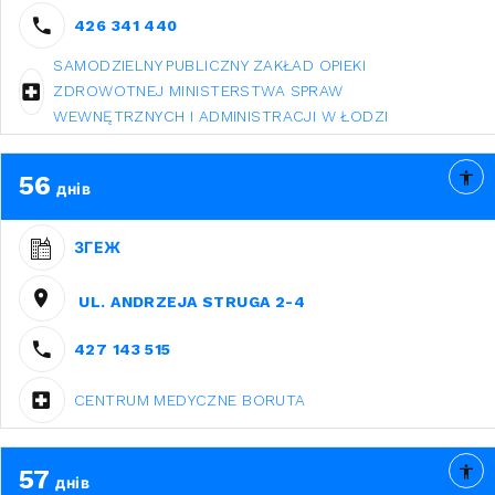
426 341 440
SAMODZIELNY PUBLICZNY ZAKŁAD OPIEKI
ZDROWOTNEJ MINISTERSTWA SPRAW
WEWNĘTRZNYCH I ADMINISTRACJI W ŁODZI
56
днів
ЗГЕЖ
UL. ANDRZEJA STRUGA 2-4
427 143 515
CENTRUM MEDYCZNE BORUTA
57
днів