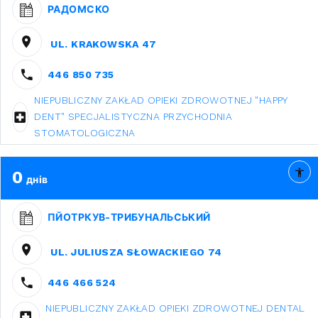
РАДОМСКО
UL. KRAKOWSKA 47
446 850 735
NIEPUBLICZNY ZAKŁAD OPIEKI ZDROWOTNEJ "HAPPY
DENT" SPECJALISTYCZNA PRZYCHODNIA
STOMATOLOGICZNA
0
днів
ПЙОТРКУВ-ТРИБУНАЛЬСЬКИЙ
UL. JULIUSZA SŁOWACKIEGO 74
446 466 524
NIEPUBLICZNY ZAKŁAD OPIEKI ZDROWOTNEJ DENTAL