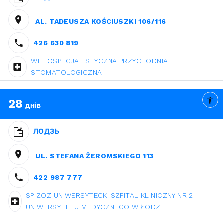
AL. TADEUSZA KOŚCIUSZKI 106/116
426 630 819
WIELOSPECJALISTYCZNA PRZYCHODNIA
STOMATOLOGICZNA
28
днів
ЛОДЗЬ
UL. STEFANA ŻEROMSKIEGO 113
422 987 777
SP ZOZ UNIWERSYTECKI SZPITAL KLINICZNY NR 2
UNIWERSYTETU MEDYCZNEGO W ŁODZI