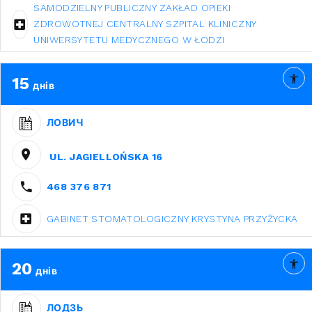
SAMODZIELNY PUBLICZNY ZAKŁAD OPIEKI
ZDROWOTNEJ CENTRALNY SZPITAL KLINICZNY
UNIWERSYTETU MEDYCZNEGO W ŁODZI
15
днів
ЛОВИЧ
UL. JAGIELLOŃSKA 16
468 376 871
GABINET STOMATOLOGICZNY KRYSTYNA PRZYŻYCKA
20
днів
ЛОДЗЬ