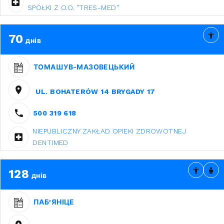
SPÓŁKI Z O.O. "TRES-MED"
70
днів
ТОМАШУВ-МАЗОВЕЦЬКИЙ
UL. BOHATERÓW 14 BRYGADY 17
500 319 618
NIEPUBLICZNY ZAKŁAD OPIEKI ZDROWOTNEJ
DENTIMED
128
днів
ПАБ'ЯНІЦЕ