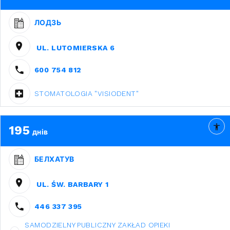
ЛОДЗЬ
UL. LUTOMIERSKA 6
600 754 812
STOMATOLOGIA "VISIODENT"
195
днів
БЕЛХАТУВ
UL. ŚW. BARBARY 1
446 337 395
SAMODZIELNY PUBLICZNY ZAKŁAD OPIEKI