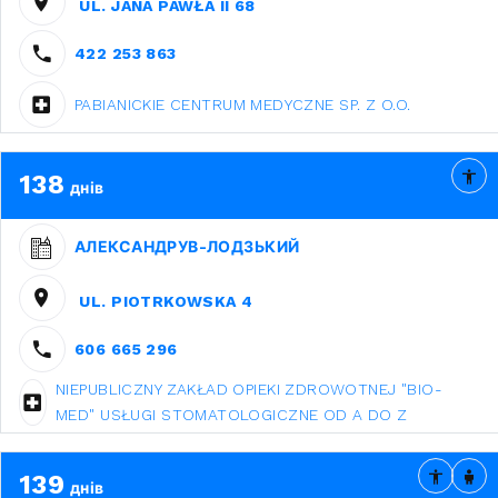
UL. JANA PAWŁA II 68
422 253 863
PABIANICKIE CENTRUM MEDYCZNE SP. Z O.O.
138
днів
АЛЕКСАНДРУВ-ЛОДЗЬКИЙ
UL. PIOTRKOWSKA 4
606 665 296
NIEPUBLICZNY ZAKŁAD OPIEKI ZDROWOTNEJ "BIO-
MED" USŁUGI STOMATOLOGICZNE OD A DO Z
139
днів