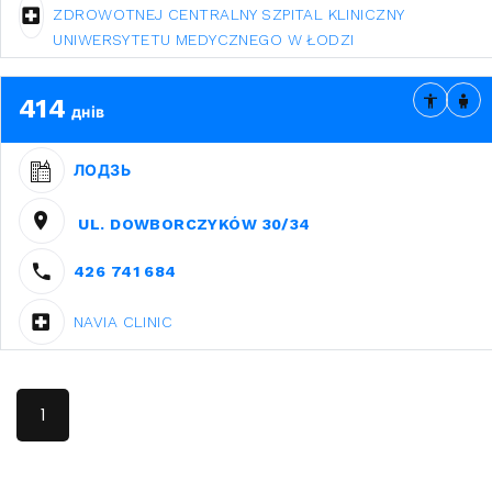
ZDROWOTNEJ CENTRALNY SZPITAL KLINICZNY
UNIWERSYTETU MEDYCZNEGO W ŁODZI
414
днів
ЛОДЗЬ
UL. DOWBORCZYKÓW 30/34
426 741 684
NAVIA CLINIC
1