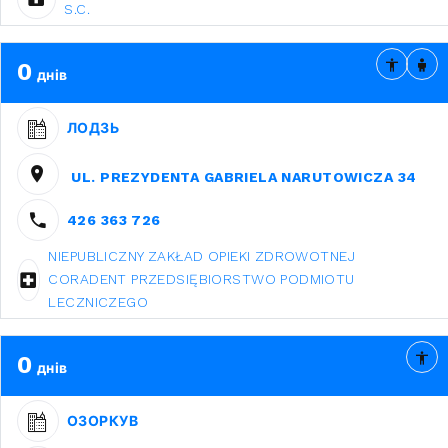
S.C.
0
днів
ЛОДЗЬ
UL. PREZYDENTA GABRIELA NARUTOWICZA 34
426 363 726
NIEPUBLICZNY ZAKŁAD OPIEKI ZDROWOTNEJ
CORADENT PRZEDSIĘBIORSTWO PODMIOTU
LECZNICZEGO
0
днів
ОЗОРКУВ