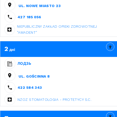
UL. NOWE MIASTO 23
427 185 056
NIEPUBLICZNY ZAKŁAD OPIEKI ZDROWOTNEJ
"AMADENT"
2
дні
ЛОДЗЬ
UL. GOŚCINNA 8
422 584 343
NZOZ STOMATOLOGIA - PROTETYCY S.C.