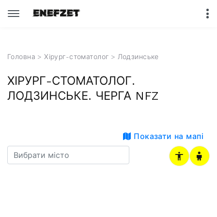
Головна
>
Хірург-стоматолог
>
Лодзинське
ХІРУРГ-СТОМАТОЛОГ.
ЛОДЗИНСЬКЕ. ЧЕРГА NFZ
Показати на мапі