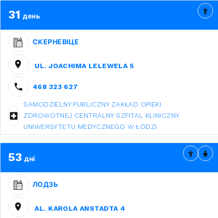
31
день
СКЕРНЕВІЦЕ
UL. JOACHIMA LELEWELA 5
468 323 627
SAMODZIELNY PUBLICZNY ZAKŁAD OPIEKI
ZDROWOTNEJ CENTRALNY SZPITAL KLINICZNY
UNIWERSYTETU MEDYCZNEGO W ŁODZI
53
дні
ЛОДЗЬ
AL. KAROLA ANSTADTA 4