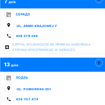
7
днів
СЕРАДЗ
UL. ARMII KRAJOWEJ 7
438 278 394
SZPITAL WOJEWÓDZKI IM. PRYMASA KARDYNAŁA
STEFANA WYSZYŃSKIEGO W SIERADZU
13
днів
ЛОДЗЬ
UL. POMORSKA 251
426 757 474