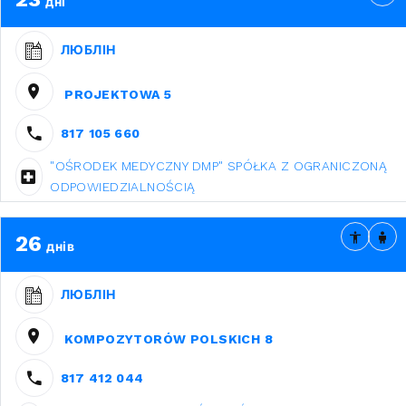
дні
ЛЮБЛІН
PROJEKTOWA 5
817 105 660
"OŚRODEK MEDYCZNY DMP" SPÓŁKA Z OGRANICZONĄ
ODPOWIEDZIALNOŚCIĄ
26
днів
ЛЮБЛІН
KOMPOZYTORÓW POLSKICH 8
817 412 044