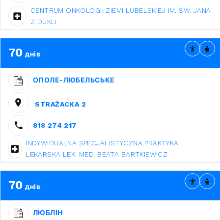
CENTRUM ONKOLOGII ZIEMI LUBELSKIEJ IM. ŚW. JANA
Z DUKLI
70
днів
ОПОЛЕ-ЛЮБЕЛЬСЬКЕ
STRAŻACKA 2
818 274 217
INDYWIDUALNA SPECJALISTYCZNA PRAKTYKA
LEKARSKA LEK. MED. BEATA BARTKIEWICZ
70
днів
ЛЮБЛІН