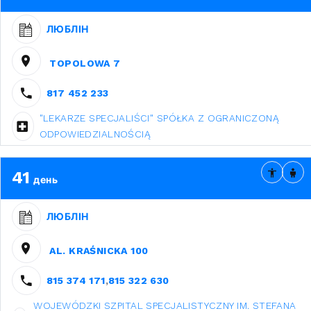
ЛЮБЛІН
TOPOLOWA 7
817 452 233
"LEKARZE SPECJALIŚCI" SPÓŁKA Z OGRANICZONĄ
ODPOWIEDZIALNOŚCIĄ
41
день
ЛЮБЛІН
AL. KRAŚNICKA 100
815 374 171
,
815 322 630
WOJEWÓDZKI SZPITAL SPECJALISTYCZNY IM. STEFANA