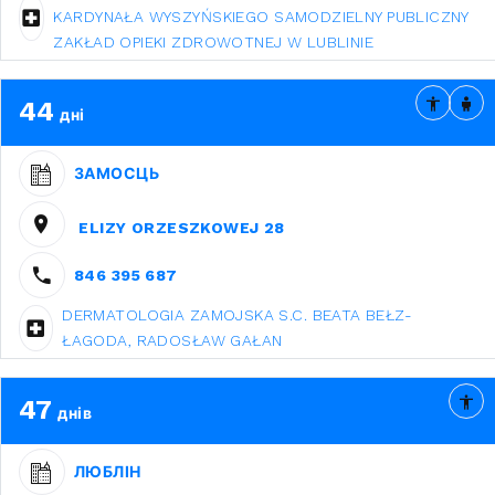
KARDYNAŁA WYSZYŃSKIEGO SAMODZIELNY PUBLICZNY
ZAKŁAD OPIEKI ZDROWOTNEJ W LUBLINIE
44
дні
ЗАМОСЦЬ
ELIZY ORZESZKOWEJ 28
846 395 687
DERMATOLOGIA ZAMOJSKA S.C. BEATA BEŁZ-
ŁAGODA, RADOSŁAW GAŁAN
47
днів
ЛЮБЛІН