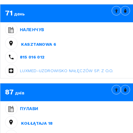
71
день
НАЛЕНЧУВ
KASZTANOWA 6
815 016 012
LUXMED-UZDROWISKO NAŁĘCZÓW SP. Z O.O.
87
днів
ПУЛАВИ
KOŁŁĄTAJA 18