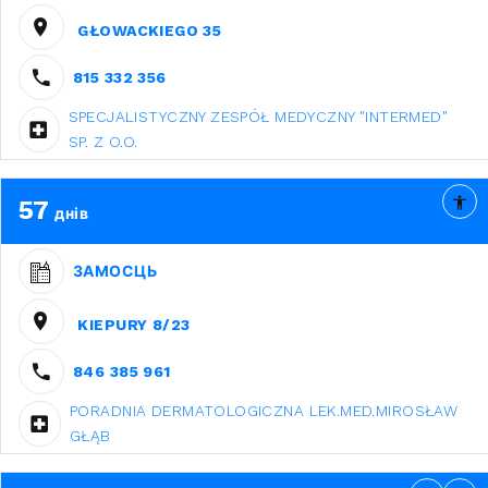
GŁOWACKIEGO 35
815 332 356
SPECJALISTYCZNY ZESPÓŁ MEDYCZNY "INTERMED"
SP. Z O.O.
57
днів
ЗАМОСЦЬ
KIEPURY 8/23
846 385 961
PORADNIA DERMATOLOGICZNA LEK.MED.MIROSŁAW
GŁĄB