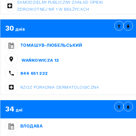
SAMODZIELNY PUBLICZNY ZAKŁAD OPIEKI
ZDROWOTNEJ NR 1 W BEŁŻYCACH
30
днів
ТОМАШУВ-ЛЮБЕЛЬСЬКИЙ
WAŃKOWICZA 12
846 651 222
NZOZ PORADNIA DERMATOLOGICZNA
34
дні
ВЛОДАВА