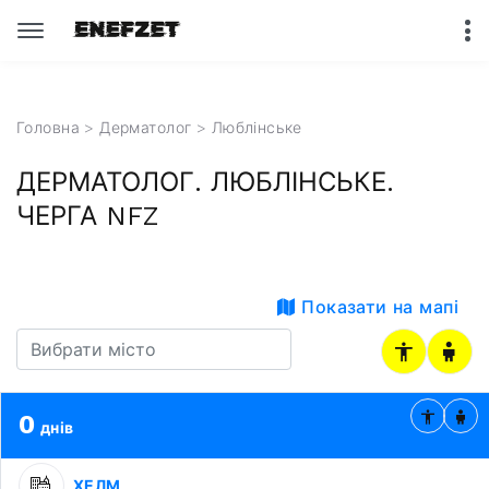
Головна
>
Дерматолог
>
Люблінське
ДЕРМАТОЛОГ. ЛЮБЛІНСЬКЕ.
ЧЕРГА NFZ
Показати на мапі
0
днів
ХЕЛМ