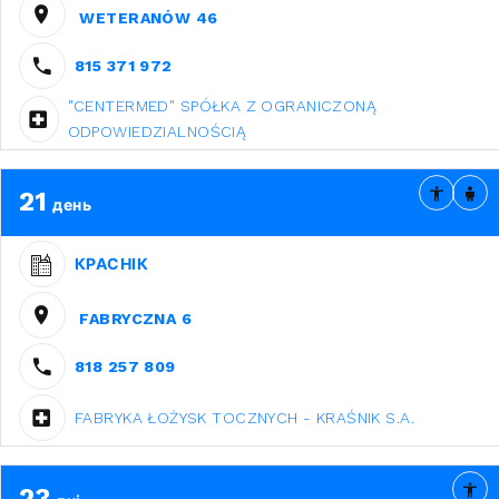
WETERANÓW 46
815 371 972
"CENTERMED" SPÓŁKA Z OGRANICZONĄ
ODPOWIEDZIALNOŚCIĄ
21
день
КРАСНІК
FABRYCZNA 6
818 257 809
FABRYKA ŁOŻYSK TOCZNYCH - KRAŚNIK S.A.
23