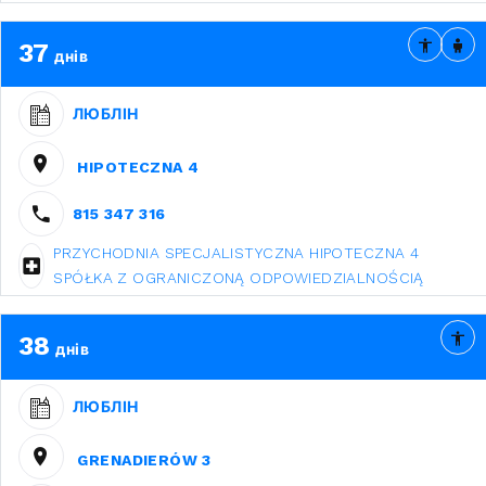
37
днів
ЛЮБЛІН
HIPOTECZNA 4
815 347 316
PRZYCHODNIA SPECJALISTYCZNA HIPOTECZNA 4
SPÓŁKA Z OGRANICZONĄ ODPOWIEDZIALNOŚCIĄ
38
днів
ЛЮБЛІН
GRENADIERÓW 3