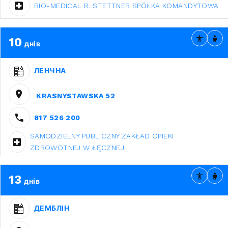
BIO-MEDICAL R. STETTNER SPÓŁKA KOMANDYTOWA
10
днів
ЛЕНЧНА
KRASNYSTAWSKA 52
817 526 200
SAMODZIELNY PUBLICZNY ZAKŁAD OPIEKI
ZDROWOTNEJ W ŁĘCZNEJ
13
днів
ДЕМБЛІН