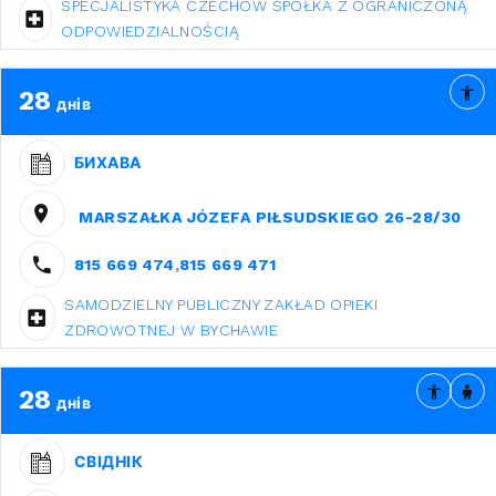
SPECJALISTYKA CZECHÓW SPÓŁKA Z OGRANICZONĄ
ODPOWIEDZIALNOŚCIĄ
28
днів
БИХАВА
MARSZAŁKA JÓZEFA PIŁSUDSKIEGO 26-28/30
815 669 474
,
815 669 471
SAMODZIELNY PUBLICZNY ZAKŁAD OPIEKI
ZDROWOTNEJ W BYCHAWIE
28
днів
СВІДНІК