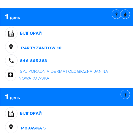
1
день
БІЛГОРАЙ
PARTYZANTÓW 10
846 865 383
ISPL PORADNIA DERMATOLOGICZNA JANINA
NOWAKOWSKA
1
день
БІЛГОРАЙ
POJASKA 5