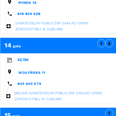
RYNEK 14
818 830 608
SAMODZIELNY PUBLICZNY ZAKŁAD OPIEKI
ZDROWOTNEJ W DĘBLINIE
14
днів
ХЕЛМ
WOŁYŃSKA 11
825 630 079
MIEJSKI SAMODZIELNY PUBLICZNY ZAKŁAD OPIEKI
ZDROWOTNEJ W CHEŁMIE
15