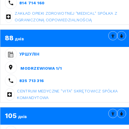
814 714 160
ZAKŁAD OPIEKI ZDROWOTNEJ "MEDICAL" SPÓŁKA Z
OGRANICZONĄ ODPOWIEDZIALNOŚCIĄ
88
днів
УРШУЛІН
MODRZEWIOWA 1/1
825 713 316
CENTRUM MEDYCZNE "VITA" SKRĘTOWICZ SPÓŁKA
KOMANDYTOWA
105
днів