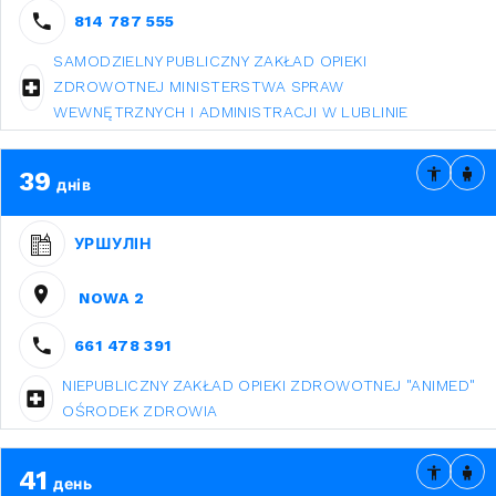
814 787 555
SAMODZIELNY PUBLICZNY ZAKŁAD OPIEKI
ZDROWOTNEJ MINISTERSTWA SPRAW
WEWNĘTRZNYCH I ADMINISTRACJI W LUBLINIE
39
днів
УРШУЛІН
NOWA 2
661 478 391
NIEPUBLICZNY ZAKŁAD OPIEKI ZDROWOTNEJ "ANIMED"
OŚRODEK ZDROWIA
41
день