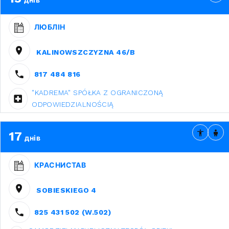
днів
ЛЮБЛІН
KALINOWSZCZYZNA 46/B
817 484 816
"KADREMA" SPÓŁKA Z OGRANICZONĄ
ODPOWIEDZIALNOŚCIĄ
17
днів
КРАСНИСТАВ
SOBIESKIEGO 4
825 431 502 (W.502)