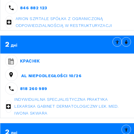
846 882 123
ARION SZPITALE SPÓŁKA Z OGRANICZONĄ
ODPOWIEDZIALNOŚCIĄ W RESTRUKTURYZACJI
2
дні
КРАСНІК
AL NIEPODLEGŁOŚCI 10/26
818 260 989
INDYWIDUALNA SPECJALISTYCZNA PRAKTYKA
LEKARSKA GABINET DERMATOLOGICZNY LEK. MED.
IWONA SKWARA
2
дні