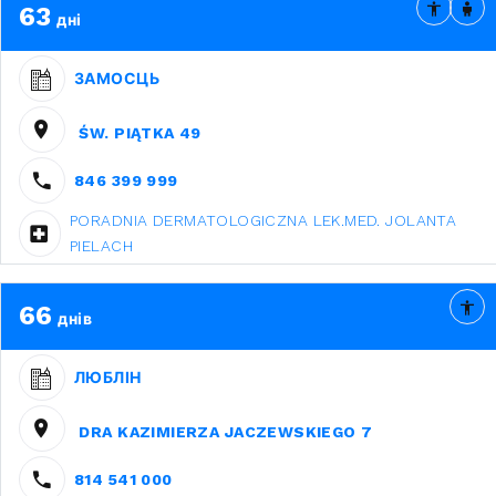
63
дні
ЗАМОСЦЬ
ŚW. PIĄTKA 49
846 399 999
PORADNIA DERMATOLOGICZNA LEK.MED. JOLANTA
PIELACH
66
днів
ЛЮБЛІН
DRA KAZIMIERZA JACZEWSKIEGO 7
814 541 000