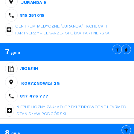
JURANDA 9
815 251 015
CENTRUM MEDYCZNE "JURANDA" PACHUCKI I
PARTNERZY - LEKARZE- SPÓŁKA PARTNERSKA
7
днів
ЛЮБЛІН
KORYZNOWEJ 2G
817 476 777
NIEPUBLICZNY ZAKŁAD OPIEKI ZDROWOTNEJ FARMED
STANISŁAW PODGÓRSKI
8
днів