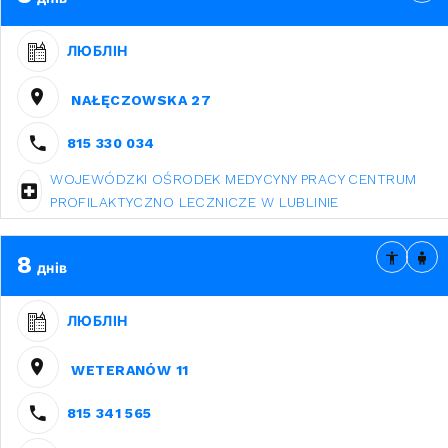
ЛЮБЛІН
NAŁĘCZOWSKA 27
815 330 034
WOJEWÓDZKI OŚRODEK MEDYCYNY PRACY CENTRUM
PROFILAKTYCZNO LECZNICZE W LUBLINIE
8
днів
ЛЮБЛІН
WETERANÓW 11
815 341 565