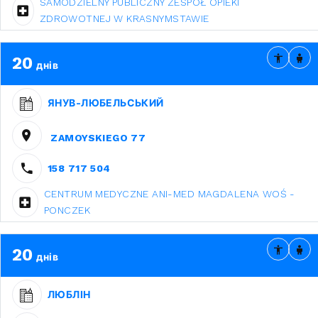
SAMODZIELNY PUBLICZNY ZESPÓŁ OPIEKI
ZDROWOTNEJ W KRASNYMSTAWIE
20
днів
ЯНУВ-ЛЮБЕЛЬСЬКИЙ
ZAMOYSKIEGO 77
158 717 504
CENTRUM MEDYCZNE ANI-MED MAGDALENA WOŚ -
PONCZEK
20
днів
ЛЮБЛІН