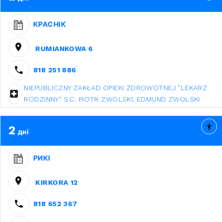
КРАСНІК
RUMIANKOWA 6
818 251 886
NIEPUBLICZNY ZAKŁAD OPIEKI ZDROWOTNEJ "LEKARZ
RODZINNY" S.C. PIOTR ZWOLSKI, EDMUND ZWOLSKI
2
дні
РИКІ
KIRKORA 12
818 652 367