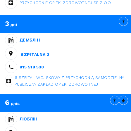
PRZYCHODNIE OPIEKI ZDROWOTNEJ SP Z O.O.
3
дні
ДЕМБЛІН
SZPITALNA 2
815 518 530
6 SZPITAL WOJSKOWY Z PRZYCHODNIĄ SAMODZIELNY
PUBLICZNY ZAKŁAD OPIEKI ZDROWOTNEJ
6
днів
ЛЮБЛІН