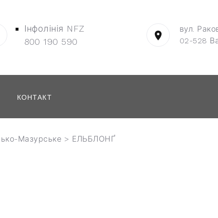
Інфолінія NFZ
вул. Рако
02-528 В
800 190 590
КОНТАКТ
сько-Мазурське
> ЕЛЬБЛОНҐ