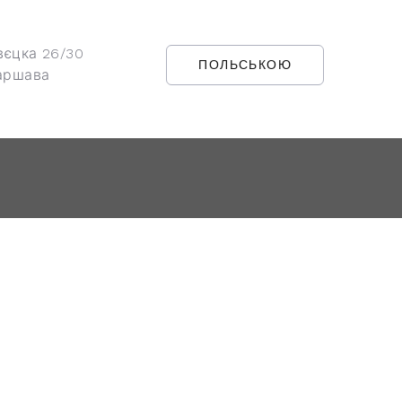
вєцка 26/30
ПОЛЬСЬКОЮ
аршава