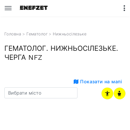
Головна
>
Гематолог
>
Нижньосілезьке
ГЕМАТОЛОГ. НИЖНЬОСІЛЕЗЬКЕ.
ЧЕРГА NFZ
Показати на мапі