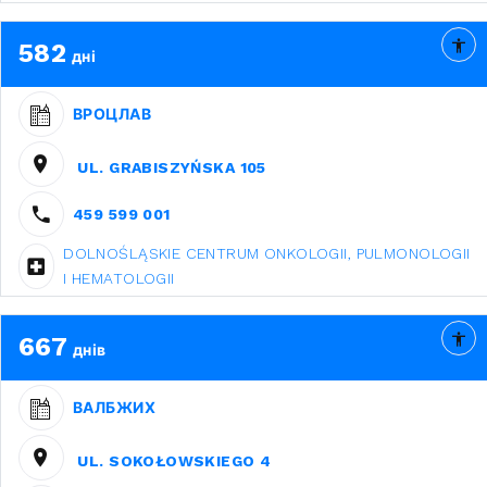
582
дні
ВРОЦЛАВ
UL. GRABISZYŃSKA 105
459 599 001
DOLNOŚLĄSKIE CENTRUM ONKOLOGII, PULMONOLOGII
I HEMATOLOGII
667
днів
ВАЛБЖИХ
UL. SOKOŁOWSKIEGO 4