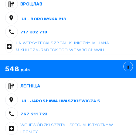
ВРОЦЛАВ
UL. BOROWSKA 213
717 332 710
UNIWERSYTECKI SZPITAL KLINICZNY IM. JANA
MIKULICZA-RADECKIEGO WE WROCŁAWIU
548
днів
ЛЕГНІЦА
UL. JAROSŁAWA IWASZKIEWICZA 5
767 211 723
WOJEWÓDZKI SZPITAL SPECJALISTYCZNY W
LEGNICY