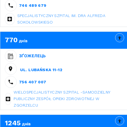
746 489 679
SPECJALISTYCZNY SZPITAL IM. DRA ALFREDA
SOKOŁOWSKIEGO
770
днів
ЗҐОЖЕЛЕЦЬ
UL. LUBAŃSKA 11-12
756 407 007
WIELOSPECJALISTYCZNY SZPITAL -SAMODZIELNY
PUBLICZNY ZESPÓŁ OPIEKI ZDROWOTNEJ W
ZGORZELCU
1245
днів