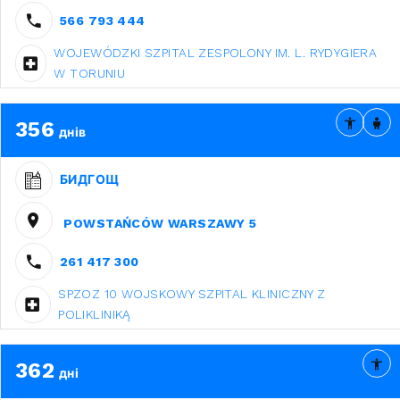
566 793 444
WOJEWÓDZKI SZPITAL ZESPOLONY IM. L. RYDYGIERA
W TORUNIU
356
днів
БИДГОЩ
POWSTAŃCÓW WARSZAWY 5
261 417 300
SPZOZ 10 WOJSKOWY SZPITAL KLINICZNY Z
POLIKLINIKĄ
362
дні