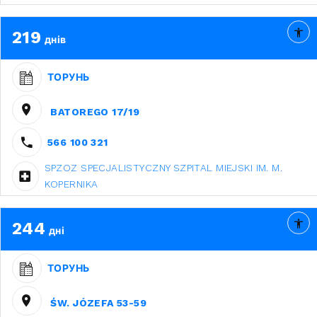
219
днів
ТОРУНЬ
BATOREGO 17/19
566 100 321
SPZOZ SPECJALISTYCZNY SZPITAL MIEJSKI IM. M.
KOPERNIKA
244
дні
ТОРУНЬ
ŚW. JÓZEFA 53-59