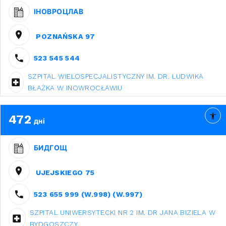
ІНОВРОЦЛАВ
POZNAŃSKA 97
523 545 544
SZPITAL WIELOSPECJALISTYCZNY IM. DR. LUDWIKA
BŁAŻKA W INOWROCŁAWIU
472
дні
БИДГОЩ
UJEJSKIEGO 75
523 655 999 (W.998) (W.997)
SZPITAL UNIWERSYTECKI NR 2 IM. DR JANA BIZIELA W
BYDGOSZCZY