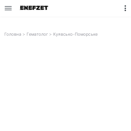
Головна
>
Гематолог
>
Куявсько-Поморське