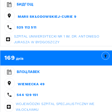
БИДГОЩ
MARII SKŁODOWSKIEJ-CURIE 9
525 112 511
SZPITAL UNIWERSYTECKI NR 1 IM. DR. ANTONIEGO
JURASZA W BYDGOSZCZY
169
днів
ВЛОЦЛАВЕК
WIENIECKA 49
544 129 151
WOJEWÓDZKI SZPITAL SPECJALISTYCZNY WE
WŁOCŁAWKU