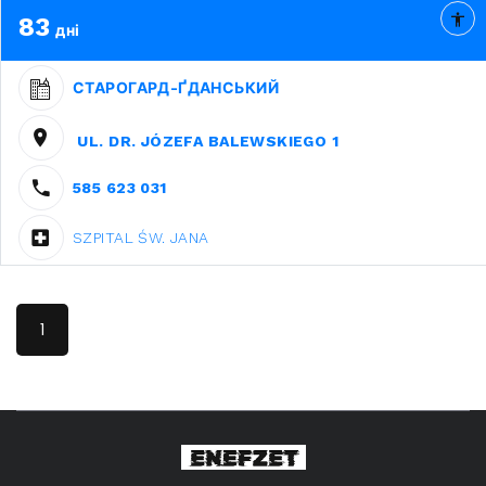
83
дні
СТАРОГАРД-ҐДАНСЬКИЙ
UL. DR. JÓZEFA BALEWSKIEGO 1
585 623 031
SZPITAL ŚW. JANA
1