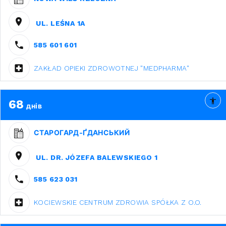
UL. LEŚNA 1A
585 601 601
ZAKŁAD OPIEKI ZDROWOTNEJ "MEDPHARMA"
68
днів
СТАРОГАРД-ҐДАНСЬКИЙ
UL. DR. JÓZEFA BALEWSKIEGO 1
585 623 031
KOCIEWSKIE CENTRUM ZDROWIA SPÓŁKA Z O.O.