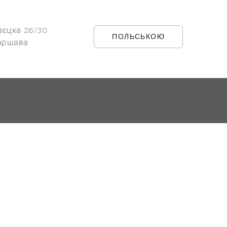
вєцка 26/30
ПОЛЬСЬКОЮ
аршава