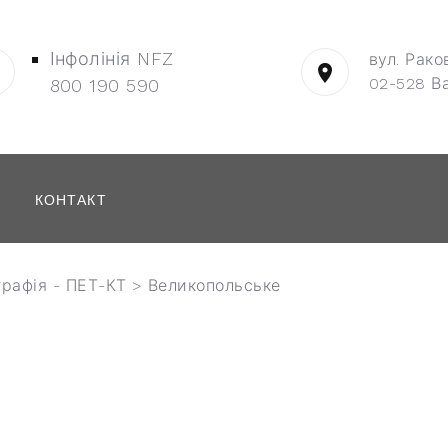
Інфолінія NFZ
вул. Рако
02-528 В
800 190 590
КОНТАКТ
графія - ПЕТ-КТ
>
Великопольське