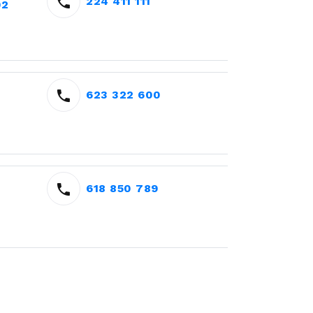
224 411 111
02
623 322 600
618 850 789