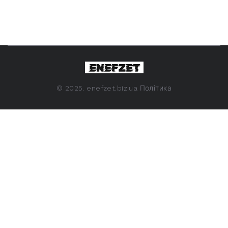
©
2025. enefzet.biz.ua
Політика