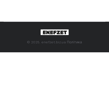
©
2025. enefzet.biz.ua
Політика