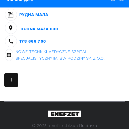
РУДНА МАЛА
RUDNA MAŁA 600
178 666 700
NOWE TECHNIKI MEDYCZNE SZPITAL
SPECJALISTYCZNY IM. ŚW RODZINY SP. Z O.O.
1
©
2025. enefzet.biz.ua
Політика