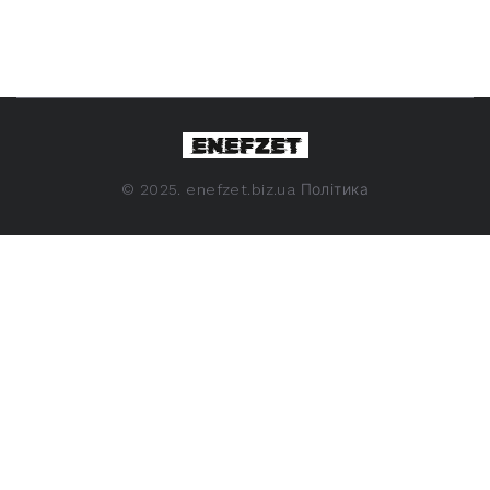
©
2025. enefzet.biz.ua
Політика