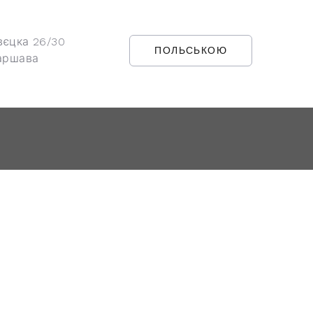
вєцка 26/30
ПОЛЬСЬКОЮ
аршава