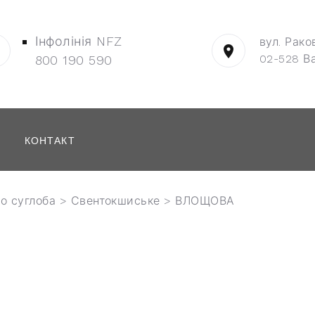
Інфолінія NFZ
вул. Рако
02-528 В
800 190 590
КОНТАКТ
о суглоба
>
Свентокшиське
> ВЛОЩОВА