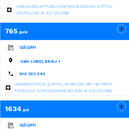
SAMODZIELNY PUBLICZNY WOJEWÓDZKI SZPITAL
ZESPOLONY W SZCZECINIE
765
днів
ЩЕЦИН
UNII LUBELSKIEJ 1
914 253 242
UNIWERSYTECKI SZPITAL KLINICZNY NR 1 IM. PROF.
TADEUSZA SOKOŁOWSKIEGO PUM W SZCZECINIE
1634
дні
ЩЕЦИН