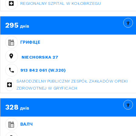
REGIONALNY SZPITAL W KOŁOBRZEGU
295
днів
ГРИФІЦЕ
NIECHORSKA 27
913 842 061 (W.320)
SAMODZIELNY PUBLICZNY ZESPÓŁ ZAKŁADÓW OPIEKI
ZDROWOTNEJ W GRYFICACH
328
днів
ВАЛЧ