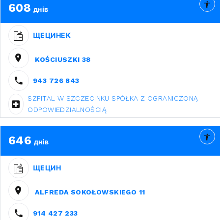
608
днів
ЩЕЦИНЕК
KOŚCIUSZKI 38
943 726 843
SZPITAL W SZCZECINKU SPÓŁKA Z OGRANICZONĄ
ODPOWIEDZIALNOŚCIĄ
646
днів
ЩЕЦИН
ALFREDA SOKOŁOWSKIEGO 11
914 427 233