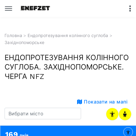
Головна
>
Ендопротезування колінного суглоба
>
Західнопоморське
ЕНДОПРОТЕЗУВАННЯ КОЛІННОГО
СУГЛОБА. ЗАХІДНОПОМОРСЬКЕ.
ЧЕРГА NFZ
Показати на мапі
169
днів