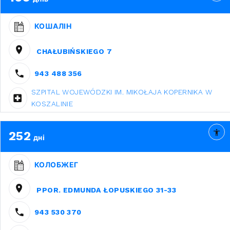
КОШАЛІН
CHAŁUBIŃSKIEGO 7
943 488 356
SZPITAL WOJEWÓDZKI IM. MIKOŁAJA KOPERNIKA W
KOSZALINIE
252
дні
КОЛОБЖЕГ
PPOR. EDMUNDA ŁOPUSKIEGO 31-33
943 530 370