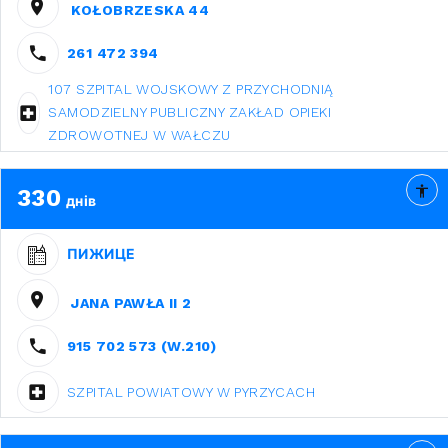
KOŁOBRZESKA 44
261 472 394
107 SZPITAL WOJSKOWY Z PRZYCHODNIĄ
SAMODZIELNY PUBLICZNY ZAKŁAD OPIEKI
ZDROWOTNEJ W WAŁCZU
330
днів
ПИЖИЦЕ
JANA PAWŁA II 2
915 702 573 (W.210)
SZPITAL POWIATOWY W PYRZYCACH