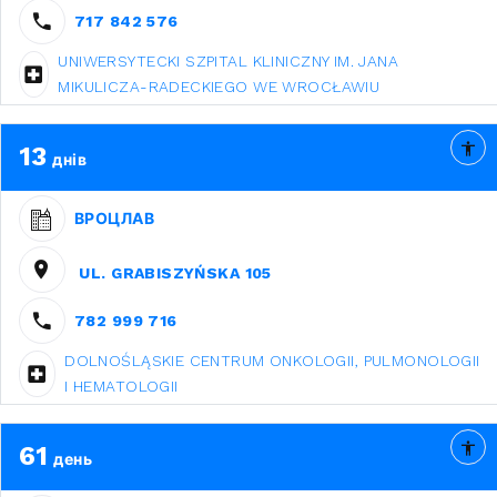
717 842 576
UNIWERSYTECKI SZPITAL KLINICZNY IM. JANA
MIKULICZA-RADECKIEGO WE WROCŁAWIU
13
днів
ВРОЦЛАВ
UL. GRABISZYŃSKA 105
782 999 716
DOLNOŚLĄSKIE CENTRUM ONKOLOGII, PULMONOLOGII
I HEMATOLOGII
61
день