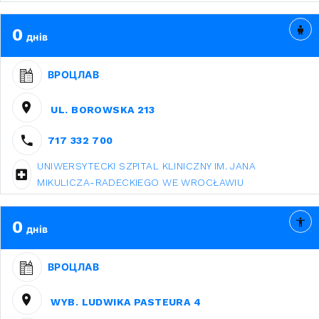
0
днів
ВРОЦЛАВ
UL. BOROWSKA 213
717 332 700
UNIWERSYTECKI SZPITAL KLINICZNY IM. JANA
MIKULICZA-RADECKIEGO WE WROCŁAWIU
0
днів
ВРОЦЛАВ
WYB. LUDWIKA PASTEURA 4