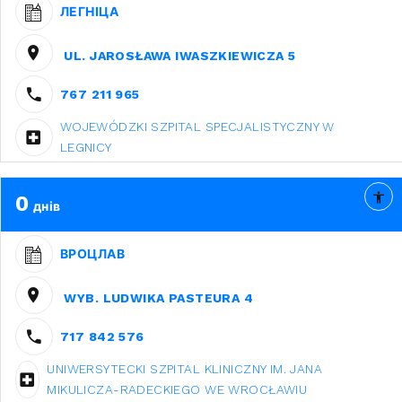
ЛЕГНІЦА
UL. JAROSŁAWA IWASZKIEWICZA 5
767 211 965
WOJEWÓDZKI SZPITAL SPECJALISTYCZNY W
LEGNICY
0
днів
ВРОЦЛАВ
WYB. LUDWIKA PASTEURA 4
717 842 576
UNIWERSYTECKI SZPITAL KLINICZNY IM. JANA
MIKULICZA-RADECKIEGO WE WROCŁAWIU