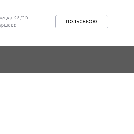
вєцка 26/30
ПОЛЬСЬКОЮ
аршава