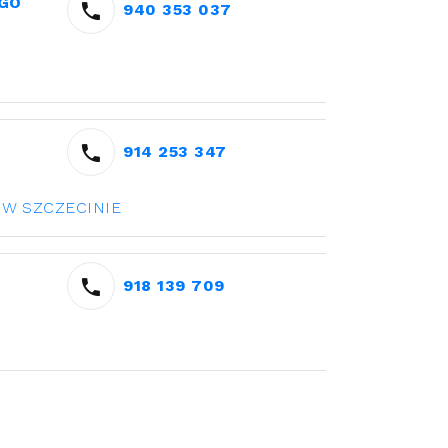
GO
940 353 037
914 253 347
 W SZCZECINIE
918 139 709