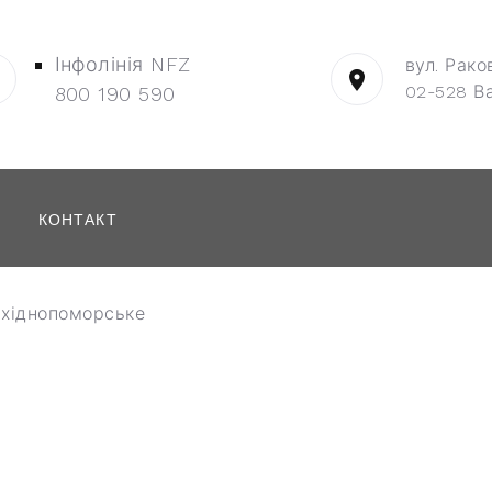
Інфолінія NFZ
вул. Рако
02-528 В
800 190 590
КОНТАКТ
ахіднопоморське