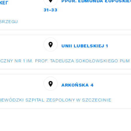
PPOR. EDMUNDA ŁOPUSKIE
ЖЕГ
31-33
OBRZEGU
UNII LUBELSKIEJ 1
ICZNY NR 1 IM. PROF. TADEUSZA SOKOŁOWSKIEGO PUM
ARKOŃSKA 4
EWÓDZKI SZPITAL ZESPOLONY W SZCZECINIE