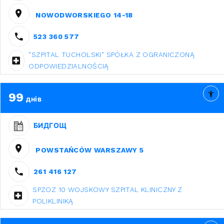
NOWODWORSKIEGO 14-18
523 360 577
"SZPITAL TUCHOLSKI" SPÓŁKA Z OGRANICZONĄ
ODPOWIEDZIALNOŚCIĄ
99
днів
БИДГОЩ
POWSTAŃCÓW WARSZAWY 5
261 416 127
SPZOZ 10 WOJSKOWY SZPITAL KLINICZNY Z
POLIKLINIKĄ