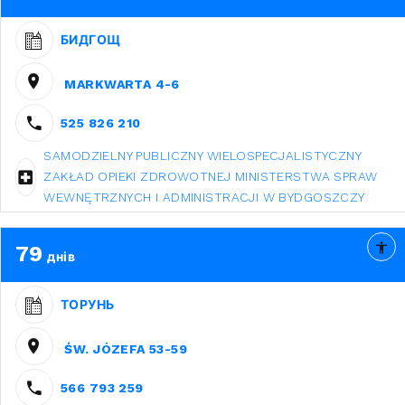
БИДГОЩ
MARKWARTA 4-6
525 826 210
SAMODZIELNY PUBLICZNY WIELOSPECJALISTYCZNY
ZAKŁAD OPIEKI ZDROWOTNEJ MINISTERSTWA SPRAW
WEWNĘTRZNYCH I ADMINISTRACJI W BYDGOSZCZY
79
днів
ТОРУНЬ
ŚW. JÓZEFA 53-59
566 793 259