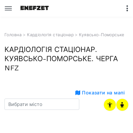
Головна
>
Кардіологія стаціонар
>
Куявсько-Поморське
КАРДІОЛОГІЯ СТАЦІОНАР.
КУЯВСЬКО-ПОМОРСЬКЕ. ЧЕРГА
NFZ
Показати на мапі