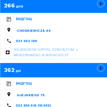
266
днів
БИДГОЩ
CHODKIEWICZA 44
523 262 100
WOJEWÓDZKI SZPITAL DZIECIĘCY IM. J.
BRUDZIŃSKIEGO W BYDGOSZCZY
362
дні
БИДГОЩ
UJEJSKIEGO 75
523 655 616 (W.553)