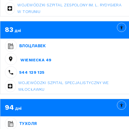
WOJEWÓDZKI SZPITAL ZESPOLONY IM. L. RYDYGIERA
W TORUNIU
83
дні
ВЛОЦЛАВЕК
WIENIECKA 49
544 129 125
WOJEWÓDZKI SZPITAL SPECJALISTYCZNY WE
WŁOCŁAWKU
94
дні
ТУХОЛЯ