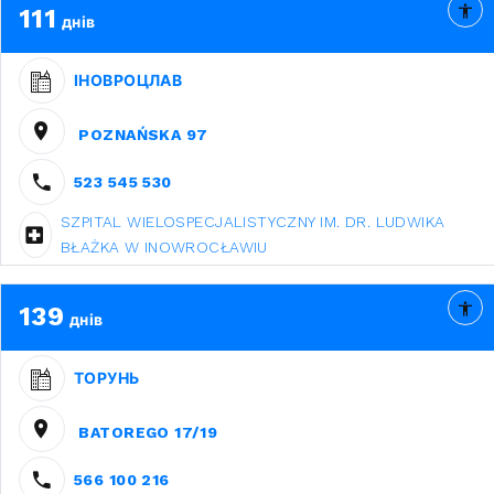
111
днів
ІНОВРОЦЛАВ
POZNAŃSKA 97
523 545 530
SZPITAL WIELOSPECJALISTYCZNY IM. DR. LUDWIKA
BŁAŻKA W INOWROCŁAWIU
139
днів
ТОРУНЬ
BATOREGO 17/19
566 100 216