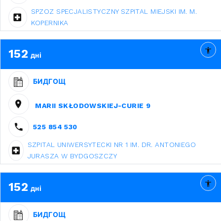
SPZOZ SPECJALISTYCZNY SZPITAL MIEJSKI IM. M.
KOPERNIKA
152
дні
БИДГОЩ
MARII SKŁODOWSKIEJ-CURIE 9
525 854 530
SZPITAL UNIWERSYTECKI NR 1 IM. DR. ANTONIEGO
JURASZA W BYDGOSZCZY
152
дні
БИДГОЩ