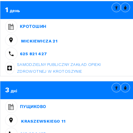
1
день
КРОТОШИН
MICKIEWICZA 21
625 821 427
SAMODZIELNY PUBLICZNY ZAKŁAD OPIEKI
ZDROWOTNEJ W KROTOSZYNIE
3
дні
ПУЩИКОВО
KRASZEWSKIEGO 11