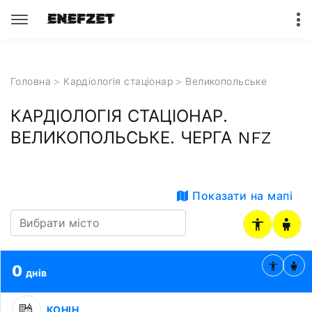
Головна
>
Кардіологія стаціонар
>
Великопольське
КАРДІОЛОГІЯ СТАЦІОНАР.
ВЕЛИКОПОЛЬСЬКЕ. ЧЕРГА NFZ
Показати на мапі
0
днів
КОНІН