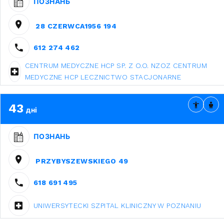
ПОЗНАНЬ
28 CZERWCA1956 194
612 274 462
CENTRUM MEDYCZNE HCP SP. Z O.O. NZOZ CENTRUM
MEDYCZNE HCP LECZNICTWO STACJONARNE
43
дні
ПОЗНАНЬ
PRZYBYSZEWSKIEGO 49
618 691 495
UNIWERSYTECKI SZPITAL KLINICZNY W POZNANIU