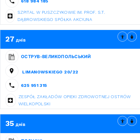
618 984 185
SZPITAL W PUSZCZYKOWIE IM. PROF. S.T.
DĄBROWSKIEGO SPÓŁKA AKCYJNA
27
днів
ОСТРУВ-ВЕЛИКОПОЛЬСЬКИЙ
LIMANOWSKIEGO 20/22
625 951 315
ZESPÓŁ ZAKŁADÓW OPIEKI ZDROWOTNEJ OSTRÓW
WIELKOPOLSKI
35
днів