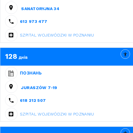
SANATORYJNA 34
612 973 477
SZPITAL WOJEWÓDZKI W POZNANIU
128
днів
ПОЗНАНЬ
JURASZÓW 7-19
618 212 507
SZPITAL WOJEWÓDZKI W POZNANIU