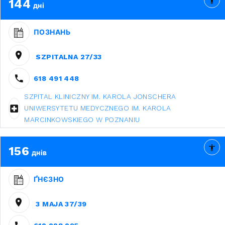
144
дні
ПОЗНАНЬ
SZPITALNA 27/33
618 491 448
SZPITAL KLINICZNY IM. KAROLA JONSCHERA
UNIWERSYTETU MEDYCZNEGO IM. KAROLA
MARCINKOWSKIEGO W POZNANIU
156
днів
ҐНЄЗНО
3 MAJA 37/39