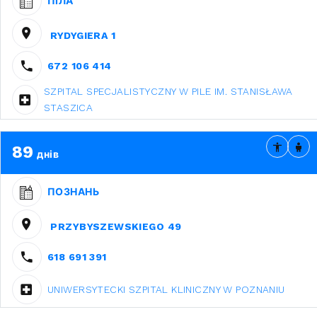
ПІЛА
RYDYGIERA 1
672 106 414
SZPITAL SPECJALISTYCZNY W PILE IM. STANISŁAWA
STASZICA
89
днів
ПОЗНАНЬ
PRZYBYSZEWSKIEGO 49
618 691 391
UNIWERSYTECKI SZPITAL KLINICZNY W POZNANIU