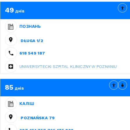
49
днів
ПОЗНАНЬ
DŁUGA 1/2
618 549 187
UNIWERSYTECKI SZPITAL KLINICZNY W POZNANIU
85
днів
КАЛІШ
POZNAŃSKA 79