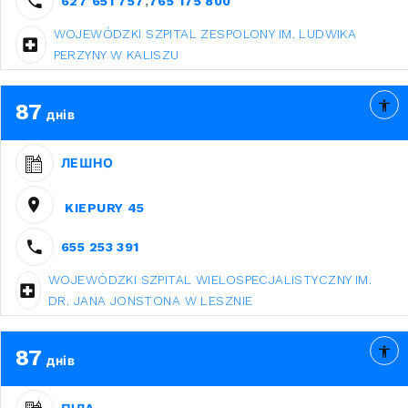
627 651 757
,
765 175 800
WOJEWÓDZKI SZPITAL ZESPOLONY IM. LUDWIKA
PERZYNY W KALISZU
87
днів
ЛЕШНО
KIEPURY 45
655 253 391
WOJEWÓDZKI SZPITAL WIELOSPECJALISTYCZNY IM.
DR. JANA JONSTONA W LESZNIE
87
днів