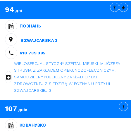
94
дні
ПОЗНАНЬ
SZWAJCARSKA 3
618 739 395
WIELOSPECJALISTYCZNY SZPITAL MIEJSKI IM.JÓZEFA
STRUSIA Z ZAKŁADEM OPIEKUŃCZO-LECZNICZYM.
SAMODZIELNY PUBLICZNY ZAKŁAD OPIEKI
ZDROWOTNEJ Z SIEDZIBĄ W POZNANIU PRZY UL.
SZWAJCARSKIEJ 3
107
днів
КОВАНУВКО