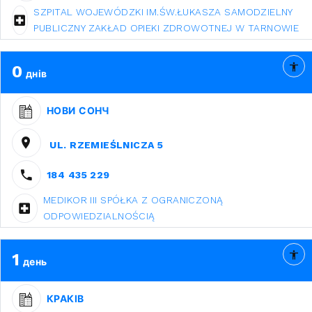
SZPITAL WOJEWÓDZKI IM.ŚW.ŁUKASZA SAMODZIELNY
PUBLICZNY ZAKŁAD OPIEKI ZDROWOTNEJ W TARNOWIE
0
днів
НОВИ СОНЧ
UL. RZEMIEŚLNICZA 5
184 435 229
MEDIKOR III SPÓŁKA Z OGRANICZONĄ
ODPOWIEDZIALNOŚCIĄ
1
день
КРАКІВ