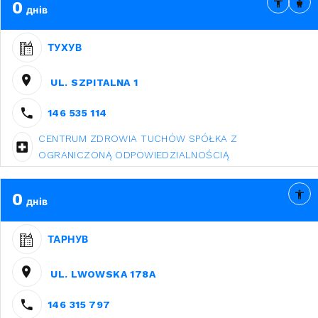
0
днів
ТУХУВ
UL. SZPITALNA 1
146 535 114
CENTRUM ZDROWIA TUCHÓW SPÓŁKA Z
OGRANICZONĄ ODPOWIEDZIALNOŚCIĄ
0
днів
ТАРНУВ
UL. LWOWSKA 178A
146 315 797