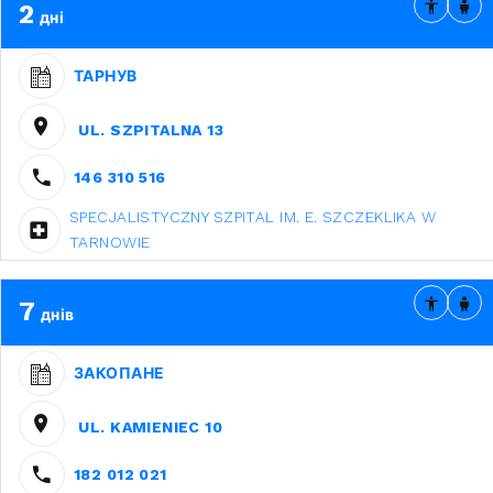
2
дні
ТАРНУВ
UL. SZPITALNA 13
146 310 516
SPECJALISTYCZNY SZPITAL IM. E. SZCZEKLIKA W
TARNOWIE
7
днів
ЗАКОПАНЕ
UL. KAMIENIEC 10
182 012 021