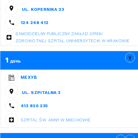
UL. KOPERNIKA 23
124 248 412
SAMODZIELNY PUBLICZNY ZAKŁAD OPIEKI
ZDROWOTNEJ SZPITAL UNIWERSYTECKI W KRAKOWIE
1
день
МЕХУВ
UL. SZPITALNA 3
413 820 235
SZPITAL ŚW. ANNY W MIECHOWIE