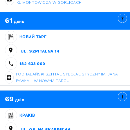
KLIMONTOWICZA W GORLICACH
61
день
НОВИЙ ТАРГ
UL. SZPITALNA 14
182 633 000
PODHALAŃSKI SZPITAL SPECJALISTYCZNY IM. JANA
PAWŁA II W NOWYM TARGU
69
днів
КРАКІВ
UL. OS. NA SKARPIE 66