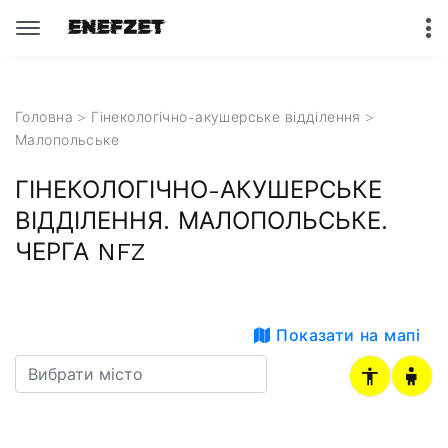
Головна
>
Гінекологічно-акушерське відділення
>
Малопольське
ГІНЕКОЛОГІЧНО-АКУШЕРСЬКЕ
ВІДДІЛЕННЯ. МАЛОПОЛЬСЬКЕ.
ЧЕРГА NFZ
Показати на мапі