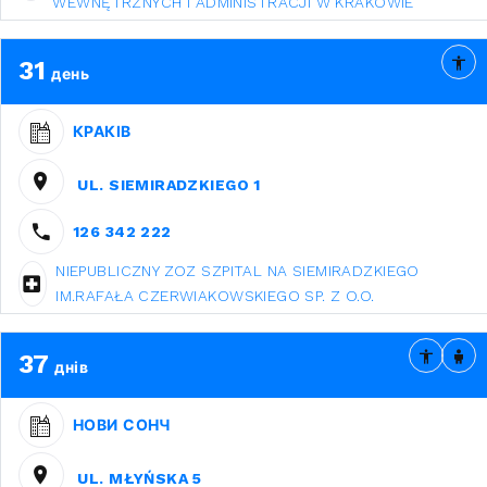
WEWNĘTRZNYCH I ADMINISTRACJI W KRAKOWIE
31
день
КРАКІВ
UL. SIEMIRADZKIEGO 1
126 342 222
NIEPUBLICZNY ZOZ SZPITAL NA SIEMIRADZKIEGO
IM.RAFAŁA CZERWIAKOWSKIEGO SP. Z O.O.
37
днів
НОВИ СОНЧ
UL. MŁYŃSKA 5