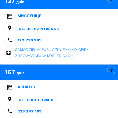
137
днів
МИСЛЕНІЦЕ
UL. UL. SZPITALNA 2
122 730 281
SAMODZIELNY PUBLICZNY ZAKŁAD OPIEKI
ZDROWOTNEJ W MYŚLENICACH
167
днів
ХШАНУВ
UL. TOPOLOWA 16
326 247 189