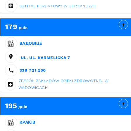
SZPITAL POWIATOWY W CHRZANOWIE
179
днів
ВАДОВІЦЕ
UL. UL. KARMELICKA 7
338 721 200
ZESPÓŁ ZAKŁADÓW OPIEKI ZDROWOTNEJ W
WADOWICACH
195
днів
КРАКІВ