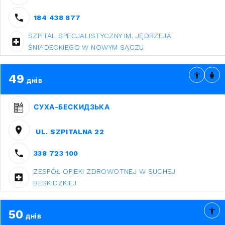
184 438 877
SZPITAL SPECJALISTYCZNY IM. JĘDRZEJA
ŚNIADECKIEGO W NOWYM SĄCZU
49
днів
СУХА-БЕСКИДЗЬКА
UL. SZPITALNA 22
338 723 100
ZESPÓŁ OPIEKI ZDROWOTNEJ W SUCHEJ
BESKIDZKIEJ
50
днів