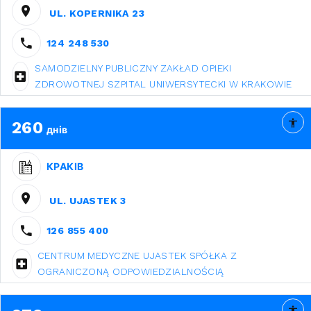
UL. KOPERNIKA 23
124 248 530
SAMODZIELNY PUBLICZNY ZAKŁAD OPIEKI
ZDROWOTNEJ SZPITAL UNIWERSYTECKI W KRAKOWIE
260
днів
КРАКІВ
UL. UJASTEK 3
126 855 400
CENTRUM MEDYCZNE UJASTEK SPÓŁKA Z
OGRANICZONĄ ODPOWIEDZIALNOŚCIĄ