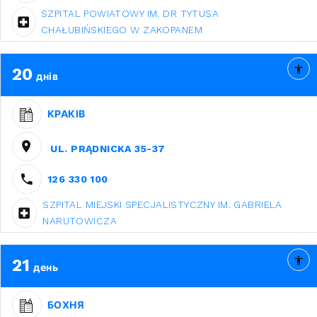
SZPITAL POWIATOWY IM. DR TYTUSA
CHAŁUBIŃSKIEGO W ZAKOPANEM
20
днів
КРАКІВ
UL. PRĄDNICKA 35-37
126 330 100
SZPITAL MIEJSKI SPECJALISTYCZNY IM. GABRIELA
NARUTOWICZA
21
день
БОХНЯ