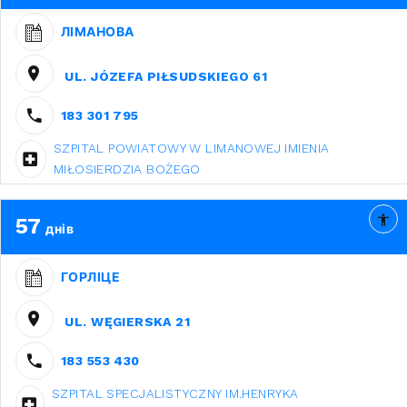
ЛІМАНОВА
UL. JÓZEFA PIŁSUDSKIEGO 61
183 301 795
SZPITAL POWIATOWY W LIMANOWEJ IMIENIA
MIŁOSIERDZIA BOŻEGO
57
днів
ГОРЛІЦЕ
UL. WĘGIERSKA 21
183 553 430
SZPITAL SPECJALISTYCZNY IM.HENRYKA