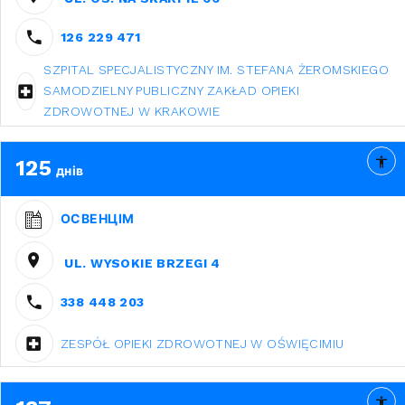
126 229 471
SZPITAL SPECJALISTYCZNY IM. STEFANA ŻEROMSKIEGO
SAMODZIELNY PUBLICZNY ZAKŁAD OPIEKI
ZDROWOTNEJ W KRAKOWIE
125
днів
ОСВЕНЦІМ
UL. WYSOKIE BRZEGI 4
338 448 203
ZESPÓŁ OPIEKI ZDROWOTNEJ W OŚWIĘCIMIU