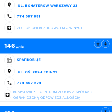
UL. BOHATERÓW WARSZAWY 23
774 087 881
ZESPÓŁ OPIEKI ZDROWOTNEJ W NYSIE
146
днів
КРАПКОВІЦЕ
UL. OŚ. XXX-LECIA 21
774 467 274
KRAPKOWICKIE CENTRUM ZDROWIA SPÓŁKA Z
OGRANICZONĄ ODPOWIEDZIALNOŚCIĄ