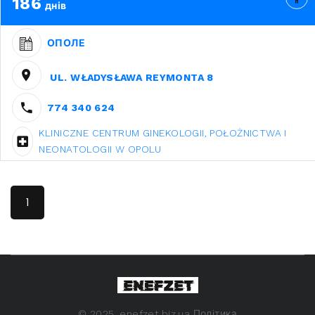
186
днів
ОПОЛЕ
UL. WŁADYSŁAWA REYMONTA 8
774 340 624
KLINICZNE CENTRUM GINEKOLOGII, POŁOŻNICTWA I
NEONATOLOGII W OPOLU
1
©
2025. enefzet.biz.ua
Політика