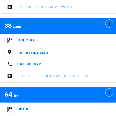
BRZESKIE CENTRUM MEDYCZNE
38
днів
ОЛЕСНО
UL. KLONOWA 1
343 509 622
ZESPÓŁ OPIEKI ZDROWOTNEJ W OLEŚNIE
64
дні
НИСА