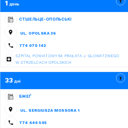
1
день
СТШЕЛЬЦЕ-ОПОЛЬСЬКІ
UL. OPOLSKA 36
774 070 142
SZPITAL POWIATOWY IM. PRAŁATA J. GLOWATZKIEGO
W STRZELCACH OPOLSKICH
33
дні
БЖЕҐ
UL. SERGIUSZA MOSSORA 1
774 446 545