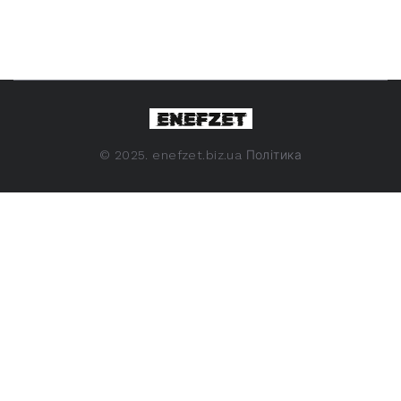
©
2025. enefzet.biz.ua
Політика