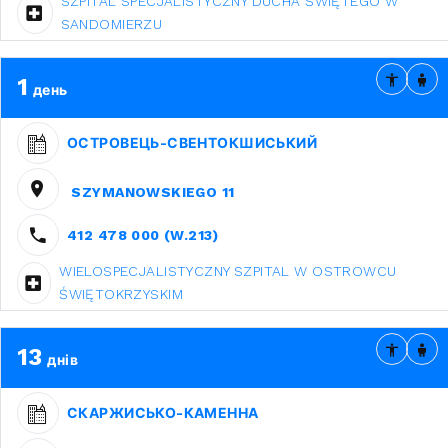
SZPITAL SPECJALISTYCZNY DUCHA ŚWIĘTEGO W
SANDOMIERZU
1
день
ОСТРОВЕЦЬ-СВЕНТОКШИСЬКИЙ
SZYMANOWSKIEGO 11
412 478 000 (W.213)
WIELOSPECJALISTYCZNY SZPITAL W OSTROWCU
ŚWIĘTOKRZYSKIM
13
днів
СКАРЖИСЬКО-КАМЕННА