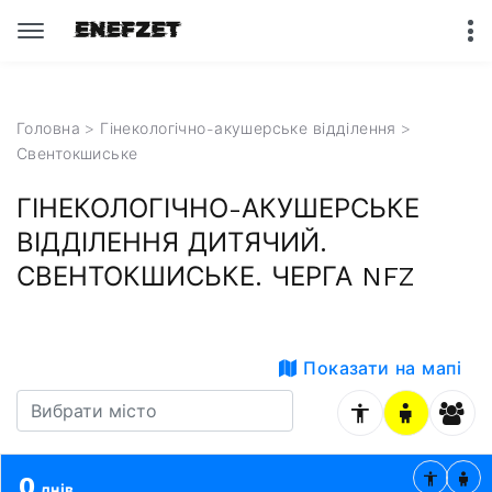
Головна
>
Гінекологічно-акушерське відділення
>
Свентокшиське
ГІНЕКОЛОГІЧНО-АКУШЕРСЬКЕ
ВІДДІЛЕННЯ ДИТЯЧИЙ.
СВЕНТОКШИСЬКЕ. ЧЕРГА NFZ
Показати на мапі
0
днів