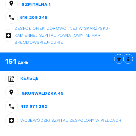
SZPITALNA 1
516 209 245
ZESPÓŁ OPIEKI ZDROWOTNEJ W SKARŻYSKU-
KAMIENNEJ SZPITAL POWIATOWY IM. MARII
SKŁODOWSKIEJ-CURIE
151
день
КЕЛЬЦЕ
GRUNWALDZKA 45
413 671 262
WOJEWÓDZKI SZPITAL ZESPOLONY W KIELCACH