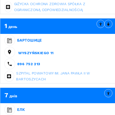
GIŻYCKA OCHRONA ZDROWIA SPÓŁKA Z
OGRANICZONĄ ODPOWIEDZIALNOŚCIĄ
1
день
БАРТОШИЦЕ
WYSZYŃSKIEGO 11
896 752 213
SZPITAL POWIATOWY IM. JANA PAWŁA II W
BARTOSZYCACH
7
днів
ЕЛК