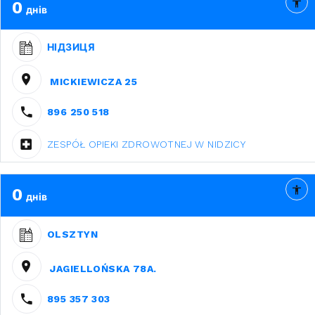
0
днів
НІДЗИЦЯ
MICKIEWICZA 25
896 250 518
ZESPÓŁ OPIEKI ZDROWOTNEJ W NIDZICY
0
днів
OLSZTYN
JAGIELLOŃSKA 78A.
895 357 303