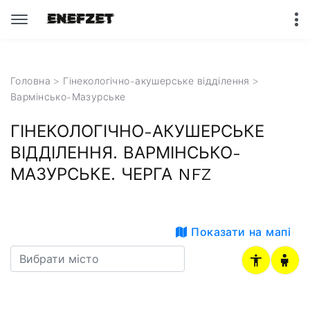
Головна
>
Гінекологічно-акушерське відділення
>
Вармінсько-Мазурське
ГІНЕКОЛОГІЧНО-АКУШЕРСЬКЕ
ВІДДІЛЕННЯ. ВАРМІНСЬКО-
МАЗУРСЬКЕ. ЧЕРГА NFZ
Показати на мапі