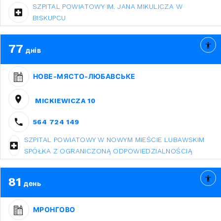
SZPITAL POWIATOWY IM. JANA MIKULICZA W
BISKUPCU
77
днів
НОВЕ-МЯСТО-ЛЮБАВСЬКЕ
MICKIEWICZA 10
564 724 149
SZPITAL POWIATOWY W NOWYM MIEŚCIE LUBAWSKIM
SPÓŁKA Z OGRANICZONĄ ODPOWIEDZIALNOŚCIĄ
81
день
МРОНГОВО