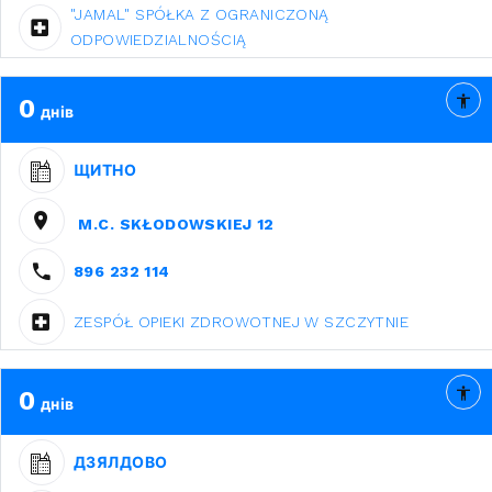
"JAMAL" SPÓŁKA Z OGRANICZONĄ
ODPOWIEDZIALNOŚCIĄ
0
днів
ЩИТНО
M.C. SKŁODOWSKIEJ 12
896 232 114
ZESPÓŁ OPIEKI ZDROWOTNEJ W SZCZYTNIE
0
днів
ДЗЯЛДОВО