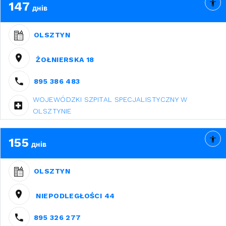
147
днів
OLSZTYN
ŻOŁNIERSKA 18
895 386 483
WOJEWÓDZKI SZPITAL SPECJALISTYCZNY W
OLSZTYNIE
155
днів
OLSZTYN
NIEPODLEGŁOŚCI 44
895 326 277