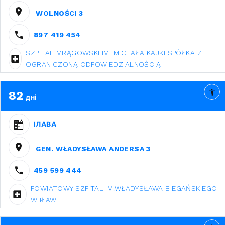
WOLNOŚCI 3
897 419 454
SZPITAL MRĄGOWSKI IM. MICHAŁA KAJKI SPÓŁKA Z
OGRANICZONĄ ODPOWIEDZIALNOŚCIĄ
82
дні
ІЛАВА
GEN. WŁADYSŁAWA ANDERSA 3
459 599 444
POWIATOWY SZPITAL IM.WŁADYSŁAWA BIEGAŃSKIEGO
W IŁAWIE