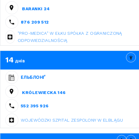
BARANKI 24
876 209 512
"PRO-MEDICA" W EŁKU SPÓŁKA Z OGRANICZONĄ
ODPOWIEDZIALNOŚCIĄ
14
днів
ЕЛЬБЛОНҐ
KRÓLEWIECKA 146
552 395 926
WOJEWÓDZKI SZPITAL ZESPOLONY W ELBLĄGU