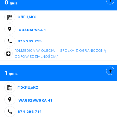
0
днів
ОЛЕЦЬКО
GOŁDAPSKA 1
875 202 295
"OLMEDICA W OLECKU - SPÓŁKA Z OGRANICZONĄ
ODPOWIEDZIALNOŚCIĄ"
1
день
ГІЖИЦЬКО
WARSZAWSKA 41
874 296 714