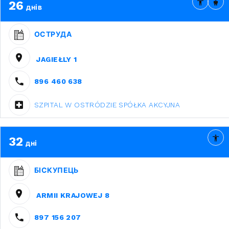
26
днів
ОСТРУДА
JAGIEŁLY 1
896 460 638
SZPITAL W OSTRÓDZIE SPÓŁKA AKCYJNA
32
дні
БІСКУПЕЦЬ
ARMII KRAJOWEJ 8
897 156 207