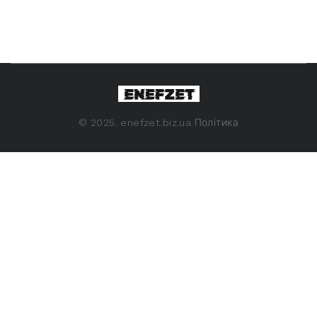
©
2025. enefzet.biz.ua
Політика