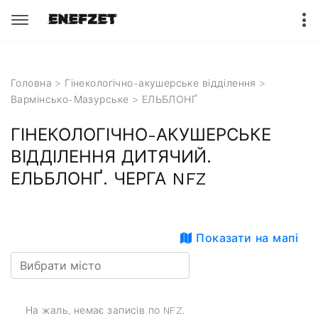
Головна
>
Гінекологічно-акушерське відділення
>
Вармінсько-Мазурське
> ЕЛЬБЛОНҐ
ГІНЕКОЛОГІЧНО-АКУШЕРСЬКЕ
ВІДДІЛЕННЯ ДИТЯЧИЙ.
ЕЛЬБЛОНҐ. ЧЕРГА NFZ
Показати на мапі
На жаль, немає записів по NFZ.