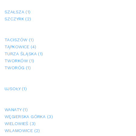
SZAŁSZA (1)
SZCZYRK (2)
TACISZÓW (1)
TĄPKOWICE (4)
TURZA ŚLĄSKA (1)
TWORKÓW (1)
TWORÓG (1)
UJSOŁY (1)
WANATY (1)
WĘGIERSKA GÓRKA (3)
WIELOWIEŚ (3)
WILAMOWICE (2)