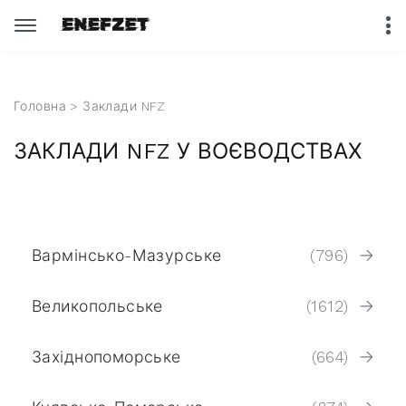
Головна
> Заклади NFZ
ЗАКЛАДИ NFZ У ВОЄВОДСТВАХ
Вармінсько-Мазурське
(796)
Великопольське
(1612)
Західнопоморське
(664)