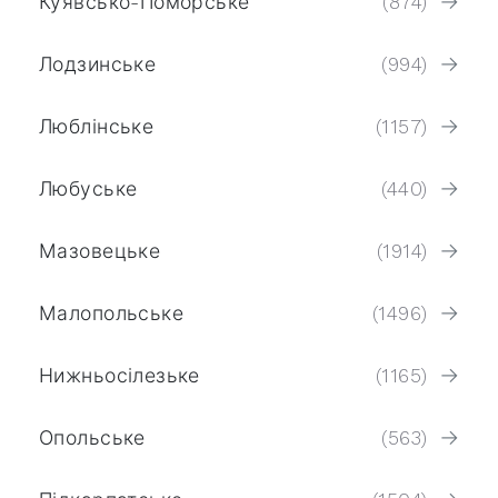
Куявсько-Поморське
(874)
Лодзинське
(994)
Люблінське
(1157)
Любуське
(440)
Мазовецьке
(1914)
Малопольське
(1496)
Нижньосілезьке
(1165)
Опольське
(563)