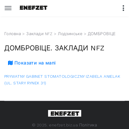
Головна
>
Заклади NFZ
>
Лодзинське
> ДОМБРОВІЦЕ
ДОМБРОВІЦЕ. ЗАКЛАДИ NFZ
Показати на мапі
PRYWATNY GABINET STOMATOLOGICZNY IZABELA ANIELAK
(UL. STARY RYNEK 31)
©
2025. enefzet.biz.ua
Політика