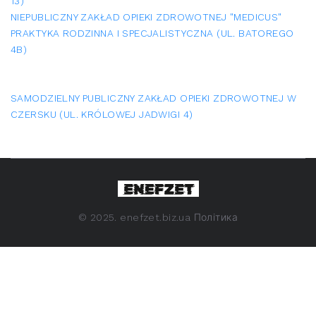
13)
NIEPUBLICZNY ZAKŁAD OPIEKI ZDROWOTNEJ "MEDICUS"
PRAKTYKA RODZINNA I SPECJALISTYCZNA (UL. BATOREGO
4B)
SAMODZIELNY PUBLICZNY ZAKŁAD OPIEKI ZDROWOTNEJ W
CZERSKU (UL. KRÓLOWEJ JADWIGI 4)
©
2025. enefzet.biz.ua
Політика