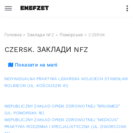
Головна
>
Заклади NFZ
>
Поморське
> CZERSK
CZERSK. ЗАКЛАДИ NFZ
Показати на мапі
INDYWIDUALNA PRAKTYKA LEKARSKA WOJCIECH STANISŁAW
ROLBIECKI (UL. KOŚCIUSZKI 41)
NIEPUBLICZNY ZAKŁAD OPIEKI ZDROWOTNEJ "BRUSMED"
(UL. POMORSKA 18)
NIEPUBLICZNY ZAKŁAD OPIEKI ZDROWOTNEJ "MEDICUS"
PRAKTYKA RODZINNA I SPECJALISTYCZNA (UL. DWORCOWA