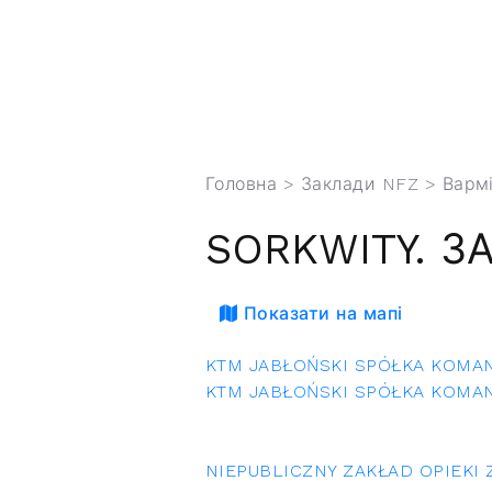
Головна
>
Заклади NFZ
>
Варм
SORKWITY. З
Показати на мапі
KTM JABŁOŃSKI SPÓŁKA KOMA
KTM JABŁOŃSKI SPÓŁKA KOMA
NIEPUBLICZNY ZAKŁAD OPIEKI