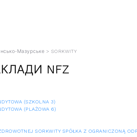
інсько-Мазурське
> SORKWITY
АКЛАДИ NFZ
NDYTOWA (SZKOLNA 3)
NDYTOWA (PLAŻOWA 6)
 ZDROWOTNEJ SORKWITY SPÓŁKA Z OGRANICZONĄ ODP