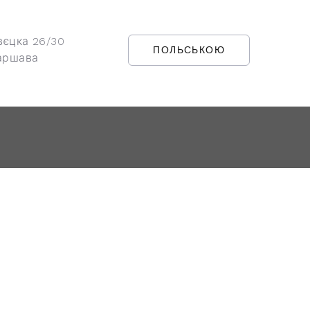
вєцка 26/30
ПОЛЬСЬКОЮ
аршава