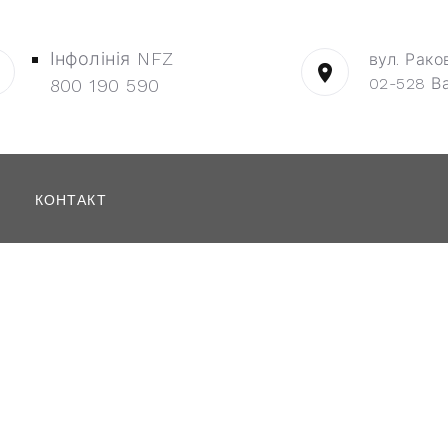
Інфолінія NFZ
вул. Рако
02-528 В
800 190 590
КОНТАКТ