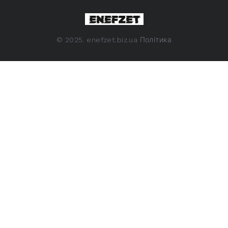
©
2025. enefzet.biz.ua
Політика