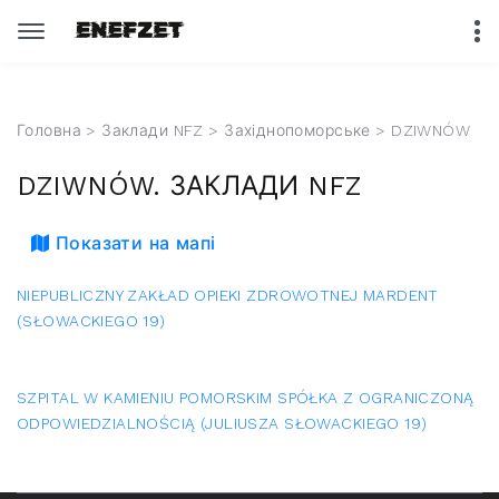
Головна
>
Заклади NFZ
>
Західнопоморське
> DZIWNÓW
DZIWNÓW. ЗАКЛАДИ NFZ
Показати на мапі
NIEPUBLICZNY ZAKŁAD OPIEKI ZDROWOTNEJ MARDENT
(SŁOWACKIEGO 19)
SZPITAL W KAMIENIU POMORSKIM SPÓŁKA Z OGRANICZONĄ
ODPOWIEDZIALNOŚCIĄ (JULIUSZA SŁOWACKIEGO 19)