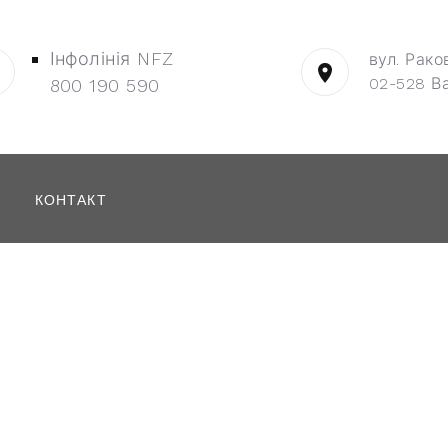
Інфолінія NFZ
вул. Рако
02-528 В
800 190 590
КОНТАКТ