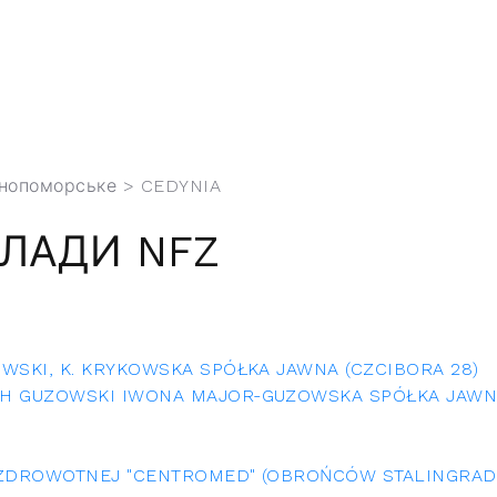
днопоморське
> CEDYNIA
КЛАДИ NFZ
WSKI, K. KRYKOWSKA SPÓŁKA JAWNA (CZCIBORA 28)
CH GUZOWSKI IWONA MAJOR-GUZOWSKA SPÓŁKA JAWNA
 ZDROWOTNEJ "CENTROMED" (OBROŃCÓW STALINGRADU