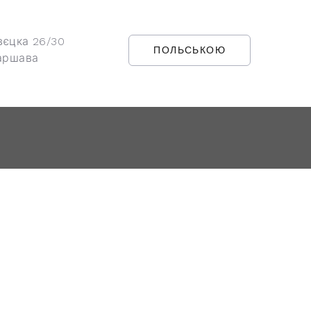
вєцка 26/30
ПОЛЬСЬКОЮ
аршава