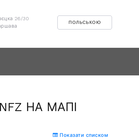
вєцка 26/30
ПОЛЬСЬКОЮ
аршава
NFZ НА МАПІ
Показати списком