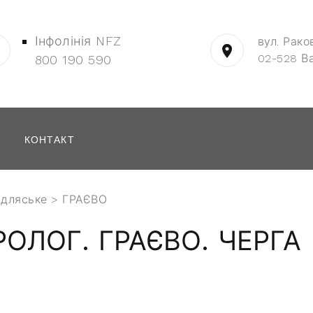
Інфолінія NFZ
вул. Рако
02-528 В
800 190 590
КОНТАКТ
ідляське
> ГРАЄВО
ОЛОГ. ГРАЄВО. ЧЕРГА 