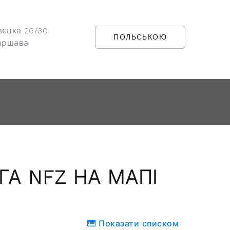
вєцка 26/30
ПОЛЬСЬКОЮ
аршава
ГА NFZ НА МАПІ
Показати списком