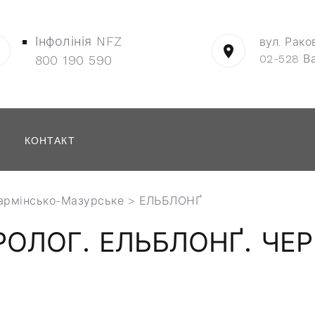
Інфолінія NFZ
вул. Рако
02-528 В
800 190 590
КОНТАКТ
армінсько-Мазурське
> ЕЛЬБЛОНҐ
ОЛОГ. ЕЛЬБЛОНҐ. ЧЕР