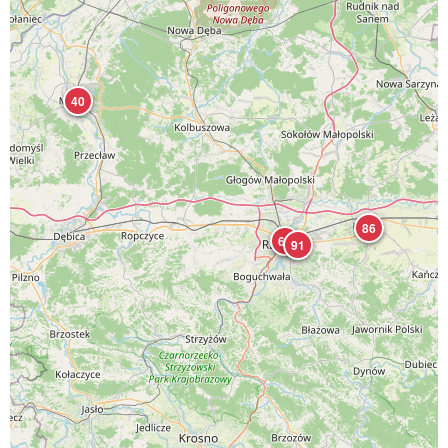
40
86
63
91