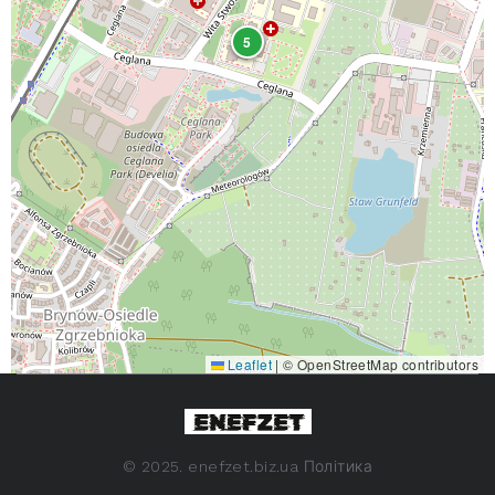
5
Leaflet
|
© OpenStreetMap contributors
©
2025. enefzet.biz.ua
Політика