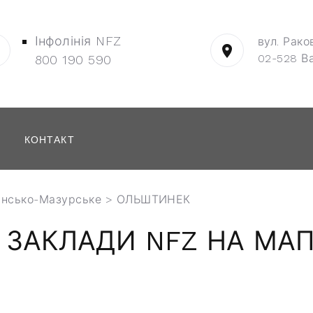
Інфолінія NFZ
вул. Рако
02-528 В
800 190 590
КОНТАКТ
інсько-Мазурське
> ОЛЬШТИНЕК
 ЗАКЛАДИ NFZ НА МАП