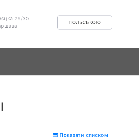
вєцка 26/30
ПОЛЬСЬКОЮ
аршава
І
Показати списком