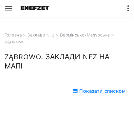
Головна
>
Заклади NFZ
>
Вармінсько-Мазурське
>
ZĄBROWO
ZĄBROWO. ЗАКЛАДИ NFZ НА
МАПІ
Показати списком