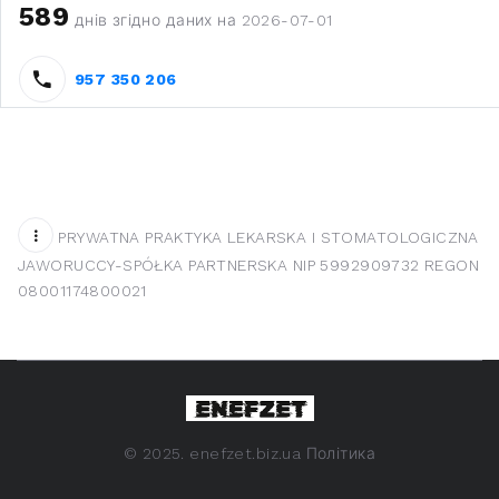
589
днів згідно даних на 2026-07-01
957 350 206
PRYWATNA PRAKTYKA LEKARSKA I STOMATOLOGICZNA
JAWORUCCY-SPÓŁKA PARTNERSKA NIP 5992909732 REGON
08001174800021
©
2025. enefzet.biz.ua
Політика