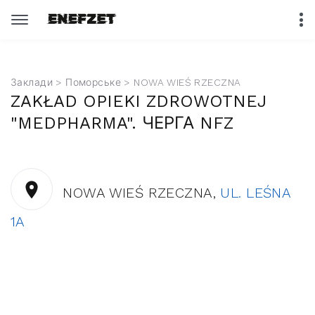
Заклади
>
Поморське
> NOWA WIEŚ RZECZNA
ZAKŁAD OPIEKI ZDROWOTNEJ
"MEDPHARMA". ЧЕРГА NFZ
NOWA WIEŚ RZECZNA,
UL. LEŚNA
1A