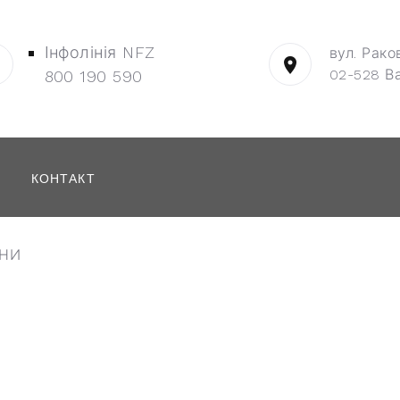
Інфолінія NFZ
вул. Рако
02-528 В
800 190 590
КОНТАКТ
ІНИ