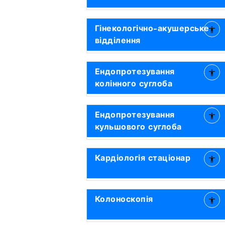
Гінекологічно-акушерське
відділення
Ендопротезування
колінного суглоба
Ендопротезування
кульшового суглоба
Кардіологія стаціонар
Колоноскопія