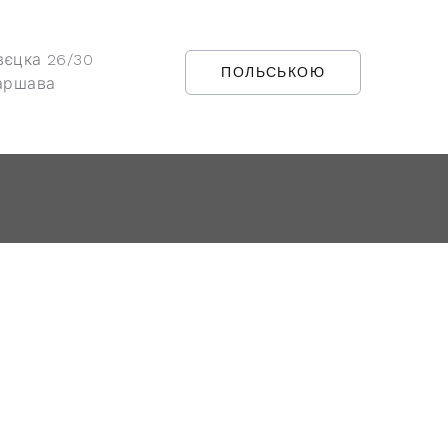
вєцка 26/30
ПОЛЬСЬКОЮ
аршава