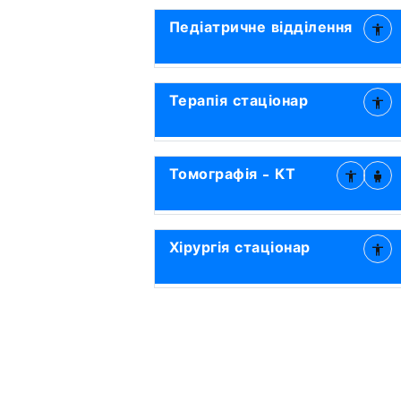
Педіатричне відділення
Терапія стаціонар
Томографія - КТ
Хірургія стаціонар