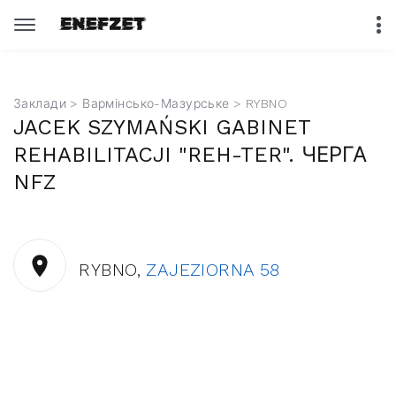
Заклади
>
Вармінсько-Мазурське
> RYBNO
JACEK SZYMAŃSKI GABINET
REHABILITACJI "REH-TER". ЧЕРГА
NFZ
RYBNO,
ZAJEZIORNA 58