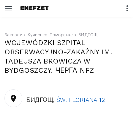
Заклади
>
Куявсько-Поморське
> БИДГОЩ
WOJEWÓDZKI SZPITAL
OBSERWACYJNO-ZAKAŹNY IM.
TADEUSZA BROWICZA W
BYDGOSZCZY. ЧЕРГА NFZ
БИДГОЩ,
ŚW. FLORIANA 12