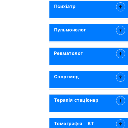
Психіатр
Пульмонолог
Ревматолог
Спортмед
Терапія стаціонар
Томографія - КТ