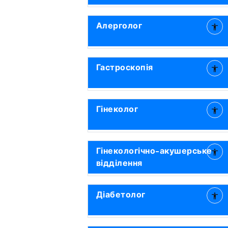
Алерголог
Гастроскопія
Гінеколог
Гінекологічно-акушерське
відділення
Діабетолог