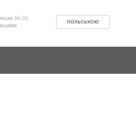
вєцка 26/30
ПОЛЬСЬКОЮ
аршава