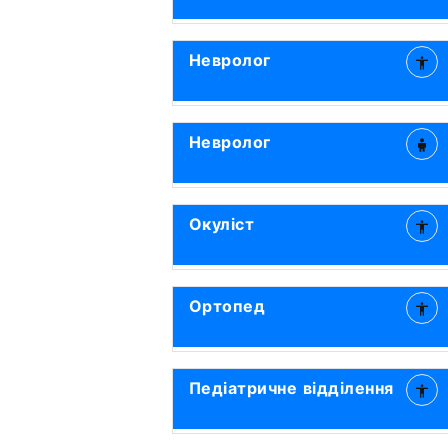
Невролог
Невролог
Окуліст
Ортопед
Педіатричне відділення