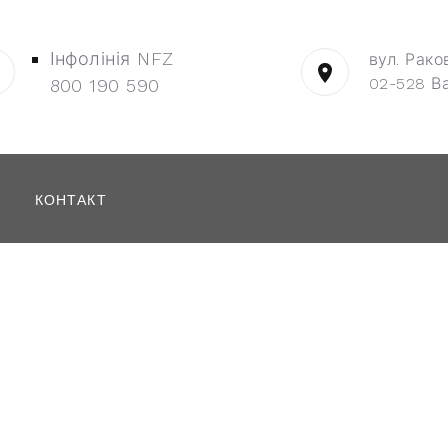
Інфолінія NFZ
вул. Рако
02-528 В
800 190 590
КОНТАКТ