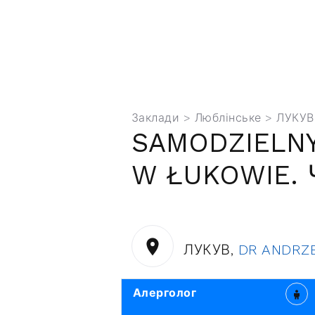
Заклади
>
Люблінське
> ЛУКУВ
SAMODZIELNY
W ŁUKOWIE. 
ЛУКУВ,
DR ANDRZE
Алерголог