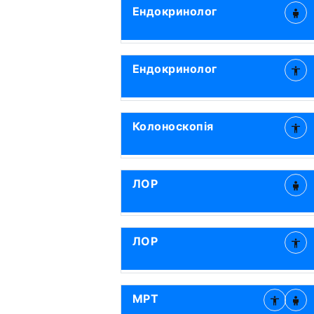
Ендокринолог
Ендокринолог
Колоноскопія
ЛОР
ЛОР
МРТ