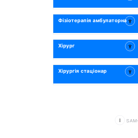
Фізіотерапія амбулаторна
Хірург
Хірургія стаціонар
SAMO