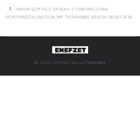
ARION SZPITALE SPÓŁKA Z OGRANICZONĄ
ODPOWIEDZIALNOŚCIĄ NIP 7123194985 REGON 060572534
©
2025. enefzet.biz.ua
Політика