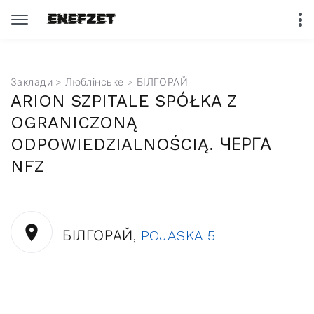
Заклади
>
Люблінське
> БІЛГОРАЙ
ARION SZPITALE SPÓŁKA Z
OGRANICZONĄ
ODPOWIEDZIALNOŚCIĄ. ЧЕРГА
NFZ
БІЛГОРАЙ,
POJASKA 5