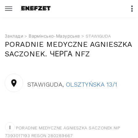
Заклади
>
Вармінсько-Мазурське
> STAWIGUDA
PORADNIE MEDYCZNE AGNIESZKA
SACZONEK. ЧЕРГА NFZ
STAWIGUDA,
OLSZTYŃSKA 13/1
PORADNIE MEDYCZNE AGNIESZKA SACZONEK NIP
7393017193 REGON 280289667