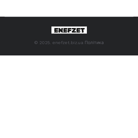
©
2025. enefzet.biz.ua
Політика