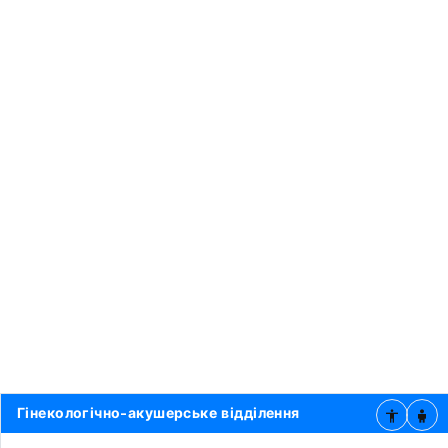
Гінекологічно-акушерське відділення