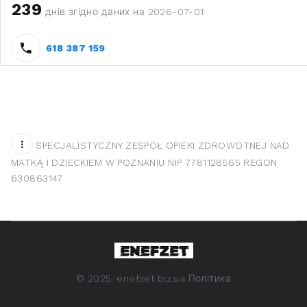
239
днів згідно даних на 2026-07-01
618 387 159
SPECJALISTYCZNY ZESPÓŁ OPIEKI ZDROWOTNEJ NAD
MATKĄ I DZIECKIEM W POZNANIU NIP 7781128565 REGON
630863147
©
2025. enefzet.biz.ua
Політика